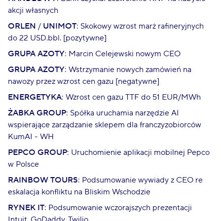
akcji własnych
ORLEN
/
UNIMOT
: Skokowy wzrost marż rafineryjnych
do 22 USD.bbl. [pozytywne]
GRUPA AZOTY
: Marcin Celejewski nowym CEO
GRUPA AZOTY
: Wstrzymanie nowych zamówień na
nawozy przez wzrost cen gazu [negatywne]
ENERGETYKA
: Wzrost cen gazu TTF do 51 EUR/MWh
ŻABKA GROUP
: Spółka uruchamia narzędzie AI
wspierające zarządzanie sklepem dla franczyzobiorców
KumAI - WH
PEPCO GROUP
: Uruchomienie aplikacji mobilnej Pepco
w Polsce
RAINBOW TOURS
: Podsumowanie wywiady z CEO re
eskalacja konfliktu na Bliskim Wschodzie
RYNEK IT
: Podsumowanie wczorajszych prezentacji
Intuit, GoDaddy, Twilio