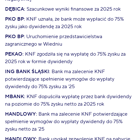
DĘBICA
: Szacunkowe wyniki finansowe za 2025 rok
PKO BP
: KNF uznała, że bank może wypłacić do 75%
zysku jako dywidendę za 2025 rok
PKO BP
: Uruchomienie przedstawicielstwa
zagranicznego w Wiedniu
PEKAO
: KNF zgodziła się na wypłatę do 75% zysku za
2025 rok w formie dywidendy
ING BANK ŚLĄSKI
: Bank ma zalecenie KNF
potwierdzające spełnienie wymogów do wypłaty
dywidendy do 75% zysku za ‘25
MBANK
: KNF dopuściła wypłatę przez bank dywidendy
na poziomie do 75% zysku netto za 2025 rok
HANDLOWY
: Bank ma zalecenie KNF potwierdzające
spełnienie wymogów do wypłaty dywidendy do 75%
zysku netto za ‘25
HANDLOWY
: Bank uzyskał zezwolenie KNF na nabycie