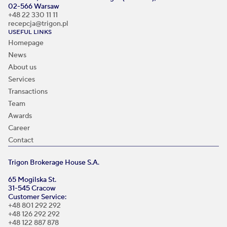
02-566 Warsaw
+48 22 330 11 11
recepcja@trigon.pl
USEFUL LINKS
Homepage
News
About us
Services
Transactions
Team
Awards
Career
Contact
Trigon Brokerage House S.A.
65 Mogilska St.
31-545 Cracow
Customer Service:
+48 801 292 292
+48 126 292 292
+48 122 887 878