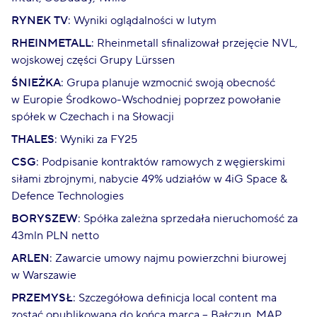
RYNEK TV
: Wyniki oglądalności w lutym
RHEINMETALL
: Rheinmetall sfinalizował przejęcie NVL,
wojskowej części Grupy Lürssen
ŚNIEŻKA
: Grupa planuje wzmocnić swoją obecność
w Europie Środkowo-Wschodniej poprzez powołanie
spółek w Czechach i na Słowacji
THALES
: Wyniki za FY25
CSG
: Podpisanie kontraktów ramowych z węgierskimi
siłami zbrojnymi, nabycie 49% udziałów w 4iG Space &
Defence Technologies
BORYSZEW
: Spółka zależna sprzedała nieruchomość za
43mln PLN netto
ARLEN
: Zawarcie umowy najmu powierzchni biurowej
w Warszawie
PRZEMYSŁ
: Szczegółowa definicja local content ma
zostać opublikowana do końca marca – Bałczun, MAP