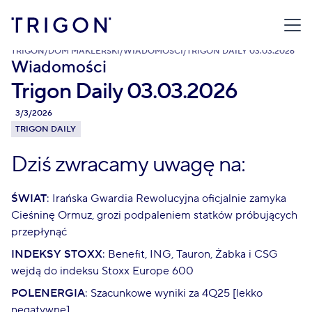
TRIGON
/
DOM MAKLERSKI
/
WIADOMOŚCI
/
TRIGON DAILY 03.03.2026
Wiadomości
Trigon Daily 03.03.2026
3/3/2026
TRIGON DAILY
Dziś zwracamy uwagę na:
ŚWIAT
: Irańska Gwardia Rewolucyjna oficjalnie zamyka
Cieśninę Ormuz, grozi podpaleniem statków próbujących
przepłynąć
INDEKSY STOXX
: Benefit, ING, Tauron, Żabka i CSG
wejdą do indeksu Stoxx Europe 600
POLENERGIA
: Szacunkowe wyniki za 4Q25 [lekko
negatywne]