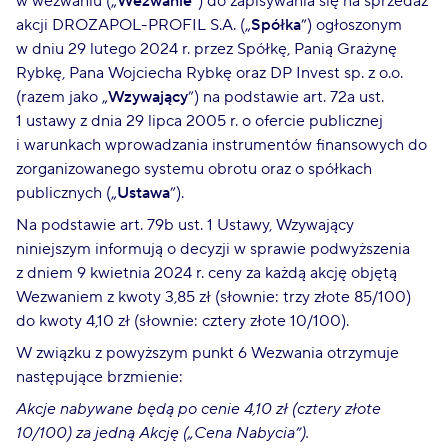
w wezwaniu („
Wezwanie
”) do zapisywania się na sprzedaż
akcji DROZAPOL-PROFIL S.A. („
Spółka
”) ogłoszonym
w dniu 29 lutego 2024 r. przez Spółkę, Panią Grażynę
Rybkę, Pana Wojciecha Rybkę oraz DP Invest sp. z o.o.
(razem jako „
Wzywający
”) na podstawie art. 72a ust.
1 ustawy z dnia 29 lipca 2005 r. o ofercie publicznej
i warunkach wprowadzania instrumentów finansowych do
zorganizowanego systemu obrotu oraz o spółkach
publicznych („
Ustawa
”).
Na podstawie art. 79b ust. 1 Ustawy, Wzywający
niniejszym informują o decyzji w sprawie podwyższenia
z dniem 9 kwietnia 2024 r. ceny za każdą akcję objętą
Wezwaniem z kwoty 3,85 zł (słownie: trzy złote 85/100)
do kwoty 4,10 zł (słownie: cztery złote 10/100).
W związku z powyższym punkt 6 Wezwania otrzymuje
następujące brzmienie:
Akcje nabywane będą po cenie 4,10 zł (cztery złote
10/100) za jedną Akcję („Cena Nabycia”).