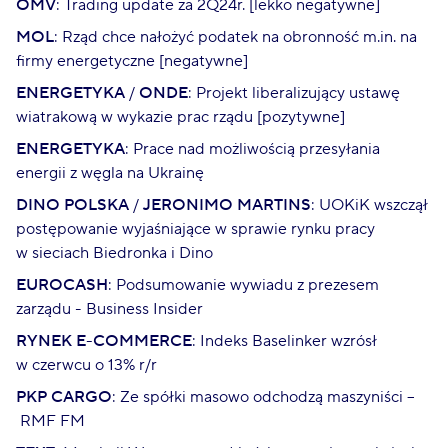
OMV
: Trading update za 2Q24r. [lekko negatywne]
MOL
: Rząd chce nałożyć podatek na obronność m.in. na
firmy energetyczne [negatywne]
ENERGETYKA
/
ONDE
: Projekt liberalizujący ustawę
wiatrakową w wykazie prac rządu [pozytywne]
ENERGETYKA
: Prace nad możliwością przesyłania
energii z węgla na Ukrainę
DINO POLSKA
/
JERONIMO MARTINS
: UOKiK wszczął
postępowanie wyjaśniające w sprawie rynku pracy
w sieciach Biedronka i Dino
EUROCASH
: Podsumowanie wywiadu z prezesem
zarządu - Business Insider
RYNEK E-COMMERCE
: Indeks Baselinker wzrósł
w czerwcu o 13% r/r
PKP CARGO
: Ze spółki masowo odchodzą maszyniści –
RMF FM