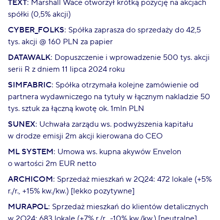
TEXT
: Marshall Wace otworzył krótką pozycję na akcjach
spółki (0,5% akcji)
CYBER_FOLKS
: Spółka zaprasza do sprzedaży do 42,5
tys. akcji @ 160 PLN za papier
DATAWALK
: Dopuszczenie i wprowadzenie 500 tys. akcji
serii R z dniem 11 lipca 2024 roku
SIMFABRIC
: Spółka otrzymała kolejne zamówienie od
partnera wydawniczego na tytuły w łącznym nakladzie 50
tys. sztuk za łączną kwotę ok. 1mln PLN
SUNEX
: Uchwała zarządu ws. podwyższenia kapitału
w drodze emisji 2m akcji kierowana do CEO
ML SYSTEM
: Umowa ws. kupna akywów Envelon
o wartości 2m EUR netto
ARCHICOM
: Sprzedaż mieszkań w 2Q24: 472 lokale (+5%
r./r., +15% kw./kw.) [lekko pozytywne]
MURAPOL
: Sprzedaż mieszkań do klientów detalicznych
w 2Q24: 683 lokale (+7% r./r., -10% kw./kw.) [neutralne]