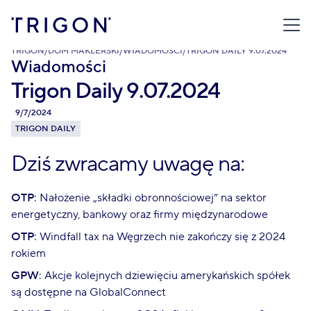
TRIGON
/
DOM MAKLERSKI
/
WIADOMOŚCI
/
TRIGON DAILY 9.07.2024
Wiadomości
Trigon Daily 9.07.2024
9/7/2024
TRIGON DAILY
Dziś zwracamy uwagę na:
OTP
: Nałożenie „składki obronnościowej” na sektor
energetyczny, bankowy oraz firmy międzynarodowe
OTP
: Windfall tax na Węgrzech nie zakończy się z 2024
rokiem
GPW
: Akcje kolejnych dziewięciu amerykańskich spółek
są dostępne na GlobalConnect