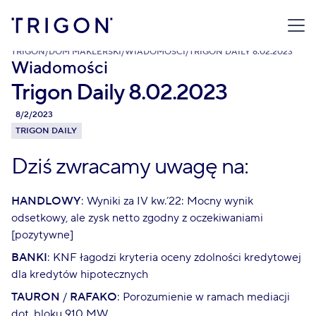
TRIGON
/
DOM MAKLERSKI
/
WIADOMOŚCI
/
TRIGON DAILY 8.02.2023
Wiadomości
Trigon Daily 8.02.2023
8/2/2023
TRIGON DAILY
Dziś zwracamy uwagę na:
HANDLOWY
: Wyniki za IV kw.’22: Mocny wynik
odsetkowy, ale zysk netto zgodny z oczekiwaniami
[pozytywne]
BANKI
: KNF łagodzi kryteria oceny zdolności kredytowej
dla kredytów hipotecznych
TAURON
/
RAFAKO
: Porozumienie w ramach mediacji
dot. bloku 910 MW