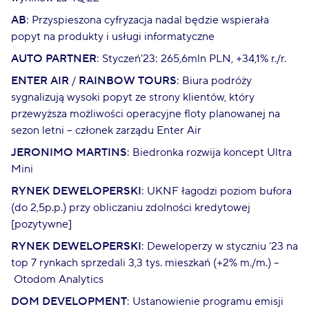
AB
: Przyspieszona cyfryzacja nadal będzie wspierała
popyt na produkty i usługi informatyczne
AUTO PARTNER
: Styczeń'23: 265,6mln PLN, +34,1% r./r.
ENTER AIR
/
RAINBOW TOURS
: Biura podróży
sygnalizują wysoki popyt ze strony klientów, który
przewyższa możliwości operacyjne floty planowanej na
sezon letni – członek zarządu Enter Air
JERONIMO MARTINS
: Biedronka rozwija koncept Ultra
Mini
RYNEK DEWELOPERSKI
: UKNF łagodzi poziom bufora
(do 2,5p.p.) przy obliczaniu zdolności kredytowej
[pozytywne]
RYNEK DEWELOPERSKI
: Deweloperzy w styczniu ’23 na
top 7 rynkach sprzedali 3,3 tys. mieszkań (+2% m./m.) –
Otodom Analytics
DOM DEVELOPMENT
: Ustanowienie programu emisji