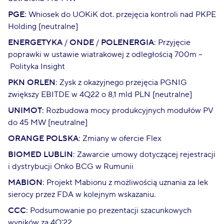
PGE
: Wniosek do UOKiK dot. przejęcia kontroli nad PKPE
Holding [neutralne]
ENERGETYKA
/
ONDE
/
POLENERGIA
: Przyjęcie
poprawki w ustawie wiatrakowej z odległością 700m –
Polityka Insight
PKN ORLEN
: Zysk z okazyjnego przejęcia PGNIG
zwiększy EBITDE w 4Q22 o 8,1 mld PLN [neutralne]
UNIMOT
: Rozbudowa mocy produkcyjnych modułów PV
do 45 MW [neutralne]
ORANGE POLSKA
: Zmiany w ofercie Flex
BIOMED LUBLIN
: Zawarcie umowy dotyczącej rejestracji
i dystrybucji Onko BCG w Rumunii
MABION
: Projekt Mabionu z możliwością uznania za lek
sierocy przez FDA w kolejnym wskazaniu.
CCC
: Podsumowanie po prezentacji szacunkowych
wyników za 4Q'22