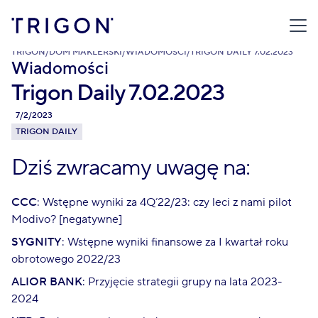
TRIGON
/
DOM MAKLERSKI
/
WIADOMOŚCI
/
TRIGON DAILY 7.02.2023
Wiadomości
Trigon Daily 7.02.2023
7/2/2023
TRIGON DAILY
Dziś zwracamy uwagę na:
CCC
: Wstępne wyniki za 4Q’22/23: czy leci z nami pilot
Modivo? [negatywne]
SYGNITY
: Wstępne wyniki finansowe za I kwartał roku
obrotowego 2022/23
ALIOR BANK
: Przyjęcie strategii grupy na lata 2023-
2024