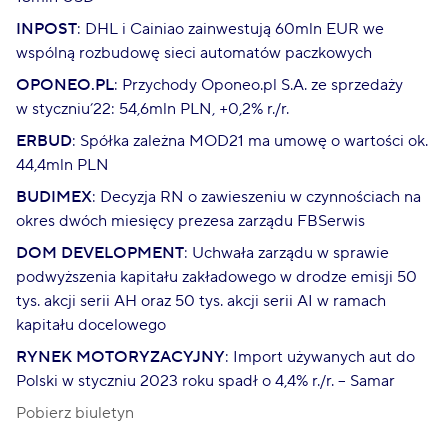
INPOST
: DHL i Cainiao zainwestują 60mln EUR we
wspólną rozbudowę sieci automatów paczkowych
OPONEO.PL
: Przychody Oponeo.pl S.A. ze sprzedaży
w styczniu’22: 54,6mln PLN, +0,2% r./r.
ERBUD
: Spółka zależna MOD21 ma umowę o wartości ok.
44,4mln PLN
BUDIMEX
: Decyzja RN o zawieszeniu w czynnościach na
okres dwóch miesięcy prezesa zarządu FBSerwis
DOM DEVELOPMENT
: Uchwała zarządu w sprawie
podwyższenia kapitału zakładowego w drodze emisji 50
tys. akcji serii AH oraz 50 tys. akcji serii AI w ramach
kapitału docelowego
RYNEK MOTORYZACYJNY
: Import używanych aut do
Polski w styczniu 2023 roku spadł o 4,4% r./r. – Samar
Pobierz biuletyn