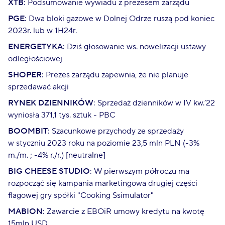
XTB
: Podsumowanie wywiadu z prezesem zarządu
PGE
: Dwa bloki gazowe w Dolnej Odrze ruszą pod koniec
2023r. lub w 1H24r.
ENERGETYKA
: Dziś głosowanie ws. nowelizacji ustawy
odległościowej
SHOPER
: Prezes zarządu zapewnia, że nie planuje
sprzedawać akcji
RYNEK DZIENNIKÓW
: Sprzedaż dzienników w IV kw.’22
wyniosła 371,1 tys. sztuk - PBC
BOOMBIT
: Szacunkowe przychody ze sprzedaży
w styczniu 2023 roku na poziomie 23,5 mln PLN (-3%
m./m. ; -4% r./r.) [neutralne]
BIG CHEESE STUDIO
: W pierwszym półroczu ma
rozpocząć się kampania marketingowa drugiej części
flagowej gry spółki "Cooking Ssimulator"
MABION
: Zawarcie z EBOiR umowy kredytu na kwotę
15mln USD