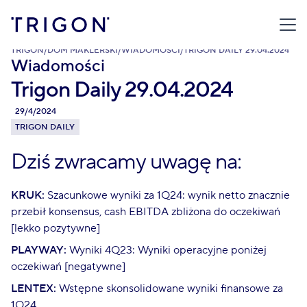
TRIGON
/
DOM MAKLERSKI
/
WIADOMOŚCI
/
TRIGON DAILY 29.04.2024
Wiadomości
Trigon Daily 29.04.2024
29/4/2024
TRIGON DAILY
Dziś zwracamy uwagę na:
KRUK:
Szacunkowe wyniki za 1Q24: wynik netto znacznie
przebił konsensus, cash EBITDA zbliżona do oczekiwań
[lekko pozytywne]
PLAYWAY:
Wyniki 4Q23: Wyniki operacyjne poniżej
oczekiwań [negatywne]
LENTEX:
Wstępne skonsolidowane wyniki finansowe za
1Q24