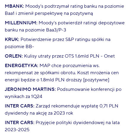
MBANK:
Moody's podtrzymał rating banku na poziomie
Baa1 i zmienił perspektywę na pozytywną
MILLENNIUM:
Moody's potwierdził ratingi depozytowe
banku na poziomie Baa3/P-3
KRUK:
Potwierdzenie przez S&P ratingu spółki na
poziomie BB-
ORLEN:
Kulisy utraty przez OTS 1.6mld PLN - Onet
ENERGETYKA:
MAP chce porozumienia ws.
rekompensat ze spółkami obrotu. Koszt mrożenia cen
energii będzie o 1.8mld PLN droższy [pozytywne]
JERONIMO MARTINS:
Podsumowanie konferencji po
wynikach za 1Q24
INTER CARS:
Zarząd rekomenduje wypłatę 0,71 PLN
dywidendy na akcję za 2023 rok
INTER CARS:
Przyjęcie polityki dywidendowej na lata
2023-2025