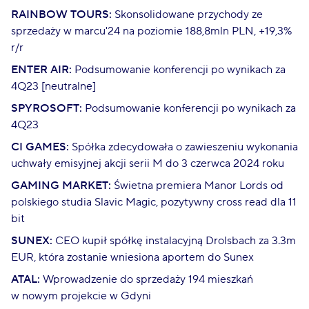
RAINBOW TOURS:
Skonsolidowane przychody ze
sprzedaży w marcu'24 na poziomie 188,8mln PLN, +19,3%
r/r
ENTER AIR:
Podsumowanie konferencji po wynikach za
4Q23 [neutralne]
SPYROSOFT:
Podsumowanie konferencji po wynikach za
4Q23
CI GAMES:
Spółka zdecydowała o zawieszeniu wykonania
uchwały emisyjnej akcji serii M do 3 czerwca 2024 roku
GAMING MARKET:
Świetna premiera Manor Lords od
polskiego studia Slavic Magic, pozytywny cross read dla 11
bit
SUNEX:
CEO kupił spółkę instalacyjną Drolsbach za 3.3m
EUR, która zostanie wniesiona aportem do Sunex
ATAL:
Wprowadzenie do sprzedaży 194 mieszkań
w nowym projekcie w Gdyni