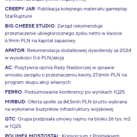
CREEPY JAR
: Publikacja kolejnego materiału gameplay
StarRupture
BIG CHEESE
STUDIO
: Zarząd rekomenduje
przeznaczenie ubiegłorocznego zysku netto w kwocie
6,9mln PLN na kapitał zapasowy
APATOR
: Rekomendacja dodatkowej dywidendy za 2024
w wysokości 0.6 PLN/akcję
AC
: Pozytywna opinia Rady Nadzorczej w sprawie
wniosku zarządu o przeznaczeniu kwoty 27,6mln PLN na
program skupu akcji własnych
FERRO
: Podsumowanie konferencji po wynikach 1Q25
MIRBUD
: Oferta spółki za 84,5mln PLN brutto wybrana
na wykonanie budynków infrastruktury wojskowej
GTC
: Grupa podpisała umowy najmu na blisko 26 tys. m2
w 1Q25
POLIMEX MOSTOSTAL
: Konsorcjum z Polimeksem