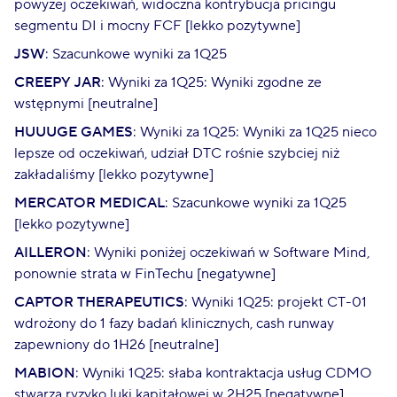
powyżej oczekiwań, widoczna kontrybucja pricingu
segmentu DI i mocny FCF [lekko pozytywne]
JSW
: Szacunkowe wyniki za 1Q25
CREEPY JAR
: Wyniki za 1Q25: Wyniki zgodne ze
wstępnymi [neutralne]
HUUUGE GAMES
: Wyniki za 1Q25: Wyniki za 1Q25 nieco
lepsze od oczekiwań, udział DTC rośnie szybciej niż
zakładaliśmy [lekko pozytywne]
MERCATOR MEDICAL
: Szacunkowe wyniki za 1Q25
[lekko pozytywne]
AILLERON
: Wyniki poniżej oczekiwań w Software Mind,
ponownie strata w FinTechu [negatywne]
CAPTOR THERAPEUTICS
: Wyniki 1Q25: projekt CT-01
wdrożony do 1 fazy badań klinicznych, cash runway
zapewniony do 1H26 [neutralne]
MABION
: Wyniki 1Q25: słaba kontraktacja usług CDMO
stwarza ryzyko luki kapitałowej w 2H25 [negatywne]