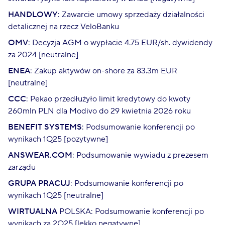
HANDLOWY
: Zawarcie umowy sprzedaży działalności
detalicznej na rzecz VeloBanku
OMV
: Decyzja AGM o wypłacie 4.75 EUR/sh. dywidendy
za 2024 [neutralne]
ENEA
: Zakup aktywów on-shore za 83.3m EUR
[neutralne]
CCC
: Pekao przedłużyło limit kredytowy do kwoty
260mln PLN dla Modivo do 29 kwietnia 2026 roku
BENEFIT SYSTEMS
: Podsumowanie konferencji po
wynikach 1Q25 [pozytywne]
ANSWEAR.COM
: Podsumowanie wywiadu z prezesem
zarządu
GRUPA PRACUJ
: Podsumowanie konferencji po
wynikach 1Q25 [neutralne]
WIRTUALNA
POLSKA: Podsumowanie konferencji po
wynikach za 2Q25 [lekko negatywne]