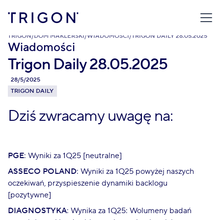
TRIGON
/
DOM MAKLERSKI
/
WIADOMOŚCI
/
TRIGON DAILY 28.05.2025
Wiadomości
Trigon Daily 28.05.2025
28/5/2025
TRIGON DAILY
Dziś zwracamy uwagę na:
PGE
: Wyniki za 1Q25 [neutralne]
ASSECO POLAND
: Wyniki za 1Q25 powyżej naszych
oczekiwań, przyspieszenie dynamiki backlogu
[pozytywne]
DIAGNOSTYKA
: Wynika za 1Q25: Wolumeny badań