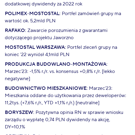
dodatkowej dywidendy za 2022 rok
POLIMEX-MOSTOSTAL
: Portfel zamówień grupy ma
wartość ok. 5,2mld PLN
RAFAKO
: Zawarcie porozumienia z gwarantami
dotyczącego projektu Jaworzno
MOSTOSTAL WARSZAWA
: Portfel zleceń grupy na
koniec '22 wyniósł 4,1mld PLN
PRODUKCJA BUDOWLANO-MONTAŻOWA
:
Marzec’23: -1,5% r./r. vs. konsensus +0,8% r./r. [lekko
negatywne]
BUDOWNICTWO MIESZKANIOWE
: Marzec’23:
Mieszkania oddane do użytkowania przez deweloperów:
11,2tys. (+7,6% r./r., YTD +1,1% r./r.) [neutralne]
BORYSZEW
: Pozytywna opinia RN w sprawie wniosku
zarządu o wypłatę 0,74 PLN dywidendy na akcję,
DY=10,1%