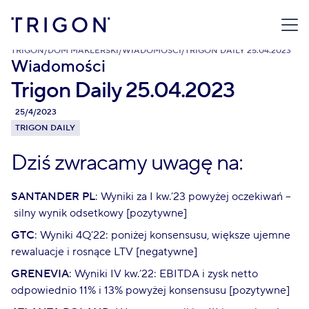
TRIGON
/
DOM MAKLERSKI
/
WIADOMOŚCI
/
TRIGON DAILY 25.04.2023
Wiadomości
Trigon Daily 25.04.2023
25/4/2023
TRIGON DAILY
Dziś zwracamy uwagę na:
SANTANDER PL
: Wyniki za I kw.’23 powyżej oczekiwań –
silny wynik odsetkowy [pozytywne]
GTC
: Wyniki 4Q’22: poniżej konsensusu, większe ujemne
rewaluacje i rosnące LTV [negatywne]
GRENEVIA
: Wyniki IV kw.’22: EBITDA i zysk netto
odpowiednio 11% i 13% powyżej konsensusu [pozytywne]