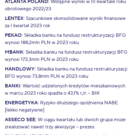
ATLANTA POLAND
: Wstępne wyniki w III kwartale roku
obrotowego 2022/23
LENTEX
: Szacunkowe skonsolidowane wyniki finansowe
za I kwartał 2023 rok
PEKAO
: Składka banku na fundusz restrukturyzacji BFG
wynosi 188,2mln PLN w 2023 roku
MBANK
: Składka banku na fundusz restrukturyzacji BFG
wynosi 173,3mln PLN w 2023 roku
HANDLOWY
: Składka banku na fundusz restrukturyzacji
BFG wynosi 73,8mln PLN w 2023 roku
BANKI
: Wartość udzielonych kredytów mieszkaniowych
w marcu 2023 roku spadła o 43,1% r./r. – BIK
ENERGETYKA
: Ryzyko dłuższego opóźnienia NABE
[lekko negatywne]
ASSECO SEE
: W ciągu kwartału lub dwóch grupa może
zrealizować nawet trzy akwizycje – prezes