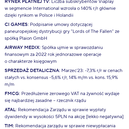
RYNEK PŁATNEJ TV
: Liczba subskrybentów Viaplay
w segmencie International wzrosła o 140% r/r głównie
dzięki rynkom w Polsce i Holandii
CI GAMES
: Podpisanie umowy dotyczącej
paneuropejskiej dystrybucji gry "Lords of The Fallen" ze
spółką Plaion GmbH
AIRWAY MEDIX
: Spółka ujmie w sprawozdaniu
finansowym za 2022 rok jednorazowe operacje
o charakterze księgowym
SPRZEDAŻ DETALICZNA
: Marzec’23: -7,3% r/r w cenach
stałych vs. konsensus -5,6% r/r, 14% m/m vs. kons. 15,9%
m/m
FMCG
: Przedłużenie zerowego VAT na żywność wydaje
się najbardziej zasadne – rzecznik rządu
ATAL
: Rekomendacja Zarządu w sprawie wypłaty
dywidendy w wysokości 5PLN na akcję [lekko negatywna]
TIM:
Rekomendacja zarządu w sprawie niewypłacania