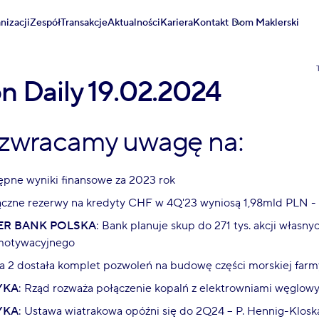
nizacji
Zespół
Transakcje
Aktualności
Kariera
Kontakt
Dom Maklerski
on Daily 19.02.2024
 zwracamy uwagę na:
ępne wyniki finansowe za 2023 rok
ączne rezerwy na kredyty CHF w 4Q'23 wyniosą 1,98mld PLN - 
ER BANK POLSKA
: Bank planuje skup do 271 tys. akcji własny
motywacyjnego
ica 2 dostała komplet pozwoleń na budowę części morskiej farmy
YKA
: Rząd rozważa połączenie kopalń z elektrowniami węglow
YKA
: Ustawa wiatrakowa opóźni się do 2Q24 – P. Hennig-Klosk