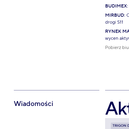
BUDIMEX
MIRBUD
: 
drogi S11
RYNEK M
wycen akt
Pobierz biu
Ak
Wiadomości
TRIGON 