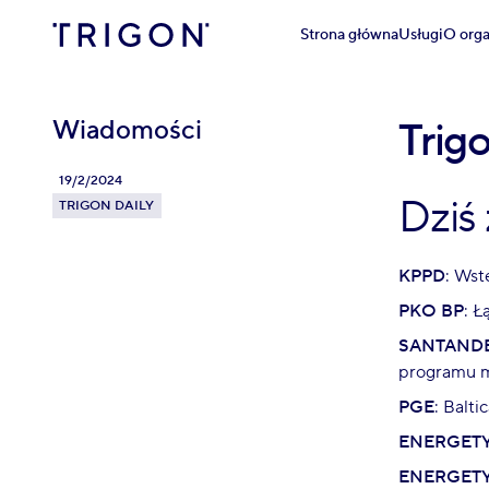
Strona główna
Usługi
O orga
Wiadomości
Trig
19/2/2024
Dziś
TRIGON DAILY
KPPD
: Wst
PKO BP
: Ł
SANTAND
programu 
PGE
: Balt
ENERGET
ENERGET