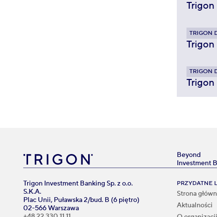
Trigon
TRIGON 
Trigon
TRIGON 
Trigon
Beyond
Investment 
Trigon Investment Banking Sp. z o.o.
PRZYDATNE L
S.K.A.
Strona głów
Plac Unii, Puławska 2/bud. B (6 piętro)
Aktualności
02-566 Warszawa
+48 22 330 11 11