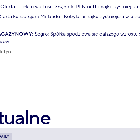
: Oferta spółki o wartości 367,5mln PLN netto najkorzystniejs
Oferta konsorcjum Mirbudu i Kobylarni najkorzystniejsza w pr
AGAZYNOWY
: Segro: Spółka spodziewa się dalszego wzrostu
ywów
letyn
tualne
DAILY