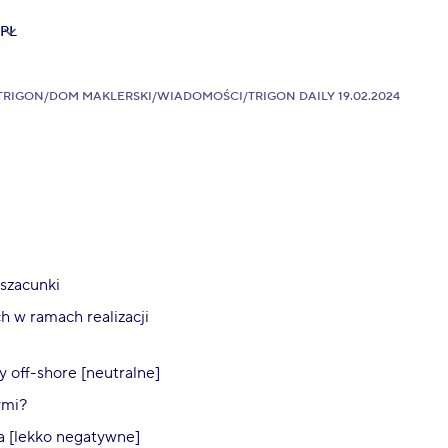
PL
TRIGON
/
DOM MAKLERSKI
/
WIADOMOŚCI
/
TRIGON DAILY 19.02.2024
szacunki
ch w ramach realizacji
 off-shore [neutralne]
ymi?
a [lekko negatywne]