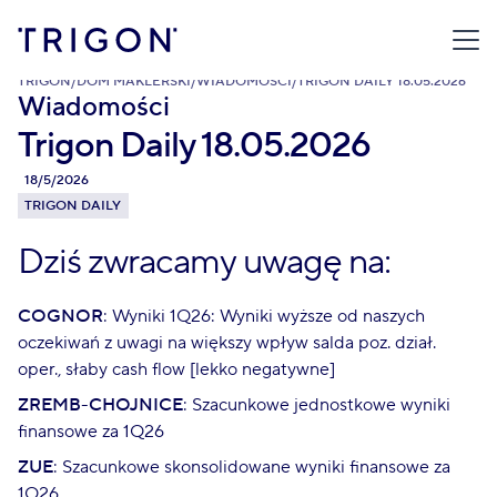
TRIGON
/
DOM MAKLERSKI
/
WIADOMOŚCI
/
TRIGON DAILY 18.05.2026
Wiadomości
Trigon Daily 18.05.2026
18/5/2026
TRIGON DAILY
Dziś zwracamy uwagę na:
COGNOR
: Wyniki 1Q26: Wyniki wyższe od naszych
oczekiwań z uwagi na większy wpływ salda poz. dział.
oper., słaby cash flow [lekko negatywne]
ZREMB-CHOJNICE
: Szacunkowe jednostkowe wyniki
finansowe za 1Q26
ZUE
: Szacunkowe skonsolidowane wyniki finansowe za
1Q26