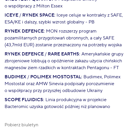
o współpracy z Milton Essex
ICEYE
/
RYNEK SPACE
: Iceye celuje w kontrakty z SAFE,
ESA/KE i dalszy, szybki wzrost globalny - PB
RYNEK DEFENCE
: MON rozszerzy program
pozamilitarnych przygotowań obronnych, a cały SAFE
(43,7mld EUR) zostanie przeznaczony na potrzeby wojska
RYNEK DEFENCE
/
RARE EARTHS
: Amerykańskie grupy
zbrojeniowe lobbują o opóźnienie zakazu użycia chińskich
magnesów ziem rzadkich w kontraktach Pentagonu - FT
BUDIMEX
/
POLIMEX MOSTOSTAL
: Budimex, Polimex
Mostostal oraz AMW Sinevia podpisały porozumienie
o współpracy przy przyszłej odbudowie Ukrainy
SCOPE FLUIDICS
: Linia produkcyjna w projekcie
Bacteromic uzyska gotowość później niż planowano
Pobierz biuletyn