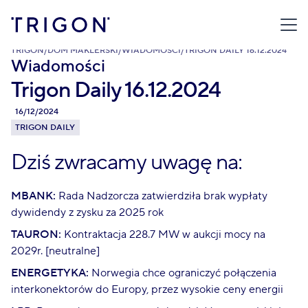
TRIGON
/
DOM MAKLERSKI
/
WIADOMOŚCI
/
TRIGON DAILY 16.12.2024
Wiadomości
Trigon Daily 16.12.2024
16/12/2024
TRIGON DAILY
Dziś zwracamy uwagę na:
MBANK:
Rada Nadzorcza zatwierdziła brak wypłaty
dywidendy z zysku za 2025 rok
TAURON:
Kontraktacja 228.7 MW w aukcji mocy na
2029r. [neutralne]
ENERGETYKA:
Norwegia chce ograniczyć połączenia
interkonektorów do Europy, przez wysokie ceny energii