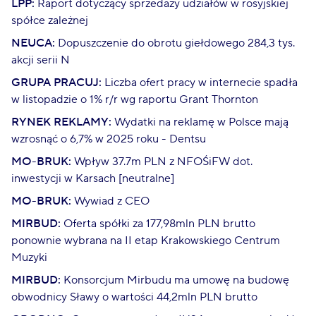
LPP:
Raport dotyczący sprzedaży udziałów w rosyjskiej
spółce zależnej
NEUCA:
Dopuszczenie do obrotu giełdowego 284,3 tys.
akcji serii N
GRUPA PRACUJ:
Liczba ofert pracy w internecie spadła
w listopadzie o 1% r/r wg raportu Grant Thornton
RYNEK REKLAMY:
Wydatki na reklamę w Polsce mają
wzrosnąć o 6,7% w 2025 roku - Dentsu
MO-BRUK:
Wpływ 37.7m PLN z NFOŚiFW dot.
inwestycji w Karsach [neutralne]
MO-BRUK:
Wywiad z CEO
MIRBUD:
Oferta spółki za 177,98mln PLN brutto
ponownie wybrana na II etap Krakowskiego Centrum
Muzyki
MIRBUD:
Konsorcjum Mirbudu ma umowę na budowę
obwodnicy Sławy o wartości 44,2mln PLN brutto