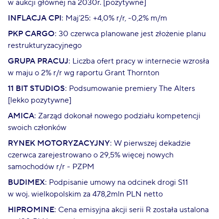
w aukcji głównej na 2030r. [pozytywne]
INFLACJA CPI
: Maj’25: +4,0% r/r, -0,2% m/m
PKP CARGO
: 30 czerwca planowane jest złożenie planu
restrukturyzacyjnego
GRUPA PRACUJ
: Liczba ofert pracy w internecie wzrosła
w maju o 2% r/r wg raportu Grant Thornton
11 BIT STUDIOS
: Podsumowanie premiery The Alters
[lekko pozytywne]
AMICA
: Zarząd dokonał nowego podziału kompetencji
swoich członków
RYNEK MOTORYZACYJNY
: W pierwszej dekadzie
czerwca zarejestrowano o 29,5% więcej nowych
samochodów r/r - PZPM
BUDIMEX
: Podpisanie umowy na odcinek drogi S11
w woj. wielkopolskim za 478,2mln PLN netto
HIPROMINE
: Cena emisyjna akcji serii R została ustalona