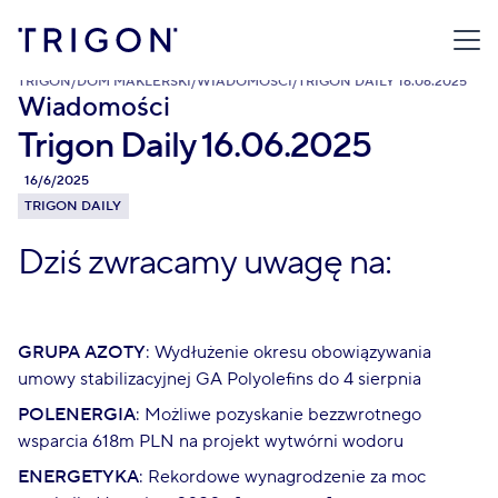
TRIGON
/
DOM MAKLERSKI
/
WIADOMOŚCI
/
TRIGON DAILY 16.06.2025
Wiadomości
Trigon Daily 16.06.2025
16/6/2025
TRIGON DAILY
Dziś zwracamy uwagę na:
GRUPA AZOTY
: Wydłużenie okresu obowiązywania
umowy stabilizacyjnej GA Polyolefins do 4 sierpnia
POLENERGIA
: Możliwe pozyskanie bezzwrotnego
wsparcia 618m PLN na projekt wytwórni wodoru
ENERGETYKA
: Rekordowe wynagrodzenie za moc