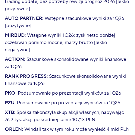
trading update, bez potrzeby rewizji prognoz 2026 [lekko
pozytywne]
AUTO PARTNER
: Wstępne szacunkowe wyniki za 1Q26
[pozytywne]
MIRBUD
: Wstępne wyniki 1Q26: zysk netto poniżej
oczekiwań pomimo mocnej marży brutto [lekko
negatywne]
ACTION
: Szacunkowe skonsolidowane wyniki finansowe
za 1Q26
RANK PROGRESS
: Szacunkowe skonsolidowane wyniki
finansowe za 1Q26
PKO
: Podsumowanie po prezentacji wyników za 1Q26
PZU
: Podsumowanie po prezentacji wyników za 1Q26
XTB
: Spółka zakończyła skup akcji własnych, nabywając
76,2 tys. akcji po średniej cenie 107,13 PLN
ORLEN
: Windall tax w tym roku może wynieść 4 mld PLN