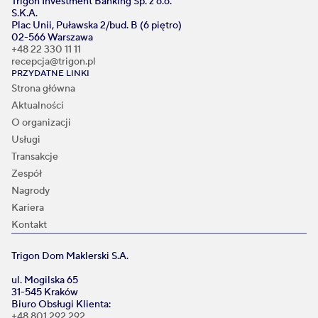
Trigon Investment Banking Sp. z o.o.
S.K.A.
Plac Unii, Puławska 2/bud. B (6 piętro)
02-566 Warszawa
+48 22 330 11 11
recepcja@trigon.pl
PRZYDATNE LINKI
Strona główna
Aktualności
O organizacji
Usługi
Transakcje
Zespół
Nagrody
Kariera
Kontakt
Trigon Dom Maklerski S.A.
ul. Mogilska 65
31-545 Kraków
Biuro Obsługi Klienta:
+48 801 292 292