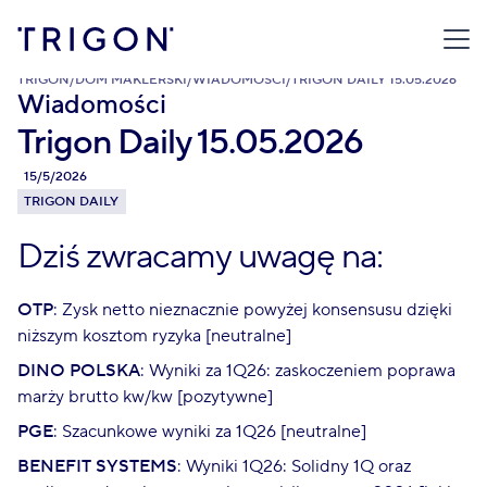
TRIGON
/
DOM MAKLERSKI
/
WIADOMOŚCI
/
TRIGON DAILY 15.05.2026
Wiadomości
Trigon Daily 15.05.2026
15/5/2026
TRIGON DAILY
Dziś zwracamy uwagę na:
OTP
: Zysk netto nieznacznie powyżej konsensusu dzięki
niższym kosztom ryzyka [neutralne]
DINO POLSKA
: Wyniki za 1Q26: zaskoczeniem poprawa
marży brutto kw/kw [pozytywne]
PGE
: Szacunkowe wyniki za 1Q26 [neutralne]
BENEFIT SYSTEMS
: Wyniki 1Q26: Solidny 1Q oraz