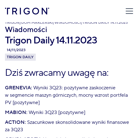
TRIGON
/
DOM MAKLERSKI
/
WIADOMOŚCI
/
TRIGON DAILY 14.11.2023
Wiadomości
Trigon Daily 14.11.2023
14/11/2023
TRIGON DAILY
Dziś zwracamy uwagę na:
GRENEVIA:
Wyniki 3Q23: pozytywne zaskoczenie
w segmencie maszyn górniczych, mocny wzrost portfela
PV [pozytywne]
MABION:
Wyniki 3Q23 [pozytywne]
ACTION:
Szacunkowe skonsolidowane wyniki finansowe
za 3Q23