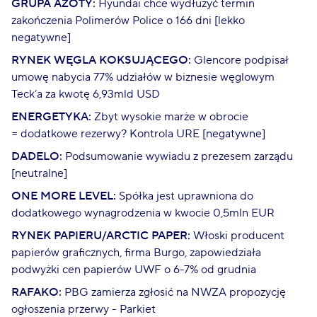
GRUPA AZOTY:
Hyundai chce wydłużyć termin
zakończenia Polimerów Police o 166 dni [lekko
negatywne]
RYNEK WĘGLA KOKSUJĄCEGO:
Glencore podpisał
umowę nabycia 77% udziałów w biznesie węglowym
Teck’a za kwotę 6,93mld USD
ENERGETYKA:
Zbyt wysokie marże w obrocie
= dodatkowe rezerwy? Kontrola URE [negatywne]
DADELO:
Podsumowanie wywiadu z prezesem zarządu
[neutralne]
ONE MORE LEVEL:
Spółka jest uprawniona do
dodatkowego wynagrodzenia w kwocie 0,5mln EUR
RYNEK PAPIERU/ARCTIC PAPER:
Włoski producent
papierów graficznych, firma Burgo, zapowiedziała
podwyżki cen papierów UWF o 6-7% od grudnia
RAFAKO:
PBG zamierza zgłosić na NWZA propozycję
ogłoszenia przerwy - Parkiet