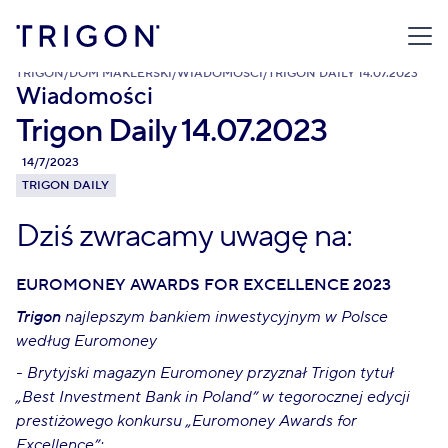
TRIGON
/
DOM MAKLERSKI
/
WIADOMOŚCI
/
TRIGON DAILY 14.07.2023
Wiadomości
Trigon Daily 14.07.2023
14/7/2023
TRIGON DAILY
Dziś zwracamy uwagę na:
EUROMONEY AWARDS FOR EXCELLENCE 2023
Trigon
najlepszym bankiem inwestycyjnym w Polsce
według Euromoney
- Brytyjski magazyn Euromoney przyznał Trigon tytuł
„Best Investment Bank in Poland” w tegorocznej edycji
prestiżowego konkursu „Euromoney Awards for
Excellence”;