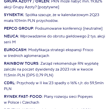
GRUPA AZOTY
/
ORLEN:
PKN może nabyć min. 19,82%
akcji Grupy Azoty? [pozytywne]
SYNEKTIK
: Spółka szacuje, że w kalendarzowym 2Q23
miała 101mln PLN przychodów.
PEPCO GROUP
: Podsumowanie konferencji [neutralne]
NEUCA
: Wprowadzenie do obrotu giełdowego 2 tys. akcji
serii M
EUROCASH
: Modyfikacja strategii ekspansji Frisco
w średnich aglomeracjach
RAINBOW TOURS
: Zarząd rekomenduje RN wypłatę
zaliczki na poczet dywidendy za 2023 rok w kwocie
11,5mln PLN (DPS 0,79 PLN)
CDRL
: Przychody w II kw.'23 spadły o 16% r./r. do 59,5mln
PLN
RYNEK FAST-FOOD
: Plany rozwoju sieci Popeyes
w Polsce i Czechach