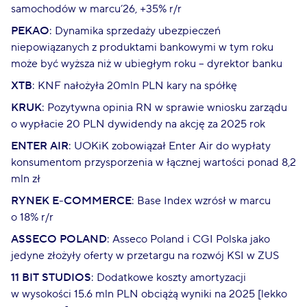
samochodów w marcu’26, +35% r/r
PEKAO
: Dynamika sprzedaży ubezpieczeń
niepowiązanych z produktami bankowymi w tym roku
może być wyższa niż w ubiegłym roku – dyrektor banku
XTB
: KNF nałożyła 20mln PLN kary na spółkę
KRUK
: Pozytywna opinia RN w sprawie wniosku zarządu
o wypłacie 20 PLN dywidendy na akcję za 2025 rok
ENTER AIR
: UOKiK zobowiązał Enter Air do wypłaty
konsumentom przysporzenia w łącznej wartości ponad 8,2
mln zł
RYNEK E-COMMERCE
: Base Index wzrósł w marcu
o 18% r/r
ASSECO POLAND
: Asseco Poland i CGI Polska jako
jedyne złożyły oferty w przetargu na rozwój KSI w ZUS
11 BIT STUDIOS
: Dodatkowe koszty amortyzacji
w wysokości 15.6 mln PLN obciążą wyniki na 2025 [lekko