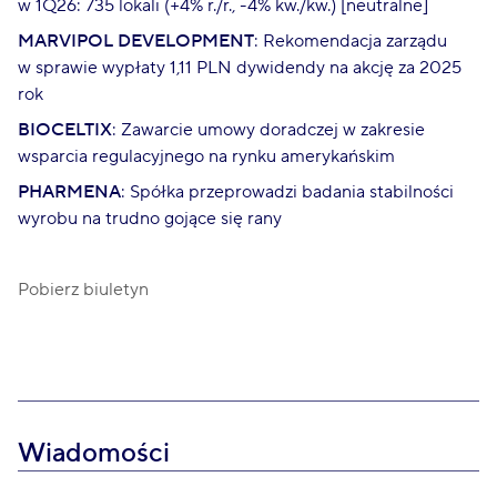
w 1Q26: 735 lokali (+4% r./r., -4% kw./kw.) [neutralne]
MARVIPOL DEVELOPMENT
: Rekomendacja zarządu
w sprawie wypłaty 1,11 PLN dywidendy na akcję za 2025
rok
BIOCELTIX
: Zawarcie umowy doradczej w zakresie
wsparcia regulacyjnego na rynku amerykańskim
PHARMENA
: Spółka przeprowadzi badania stabilności
wyrobu na trudno gojące się rany
Pobierz biuletyn
Wiadomości