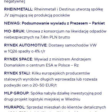
negatywne]
RHEINMETALL
: Rheinmetall i Destinus utworzą spółkę
JV zajmującą się produkcją pocisków
NEWAG: Podsumowanie wywiadu z Prezesem – Parkiet
MO-BRUK
: Umowa z konsorcjum na likwidację odpadów
niebezpiecznych na 7.4m PLN brutto
RYNEK AUTOMOTIVE
: Dostawy samochodów VW
w 1Q26 spadły o 4% r/r
RYNEK SPACE
: Wywiad z ministrem Andrzejem
Domańskim o centrum ESA w Polsce – Rz
RYNEK STALI
: Kilku europejskich producentów
stalowych wyrobów długich wprowadza lub rozważa
podwyżki cen o 20-50 EUR/t
MLP GROUP
: Spółka nabyła działkę inwestycyjną pod
drugi projekt logistyki miejskiej w Wiedniu
MURAPOL
: Sprzedaż mieszkań do klientów detalicznych