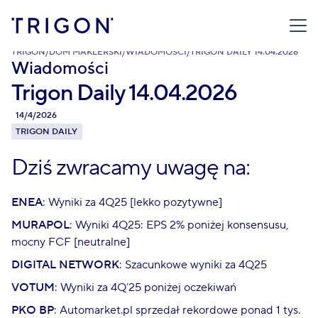
TRIGON
/
DOM MAKLERSKI
/
WIADOMOŚCI
/
TRIGON DAILY 14.04.2026
Wiadomości
Trigon Daily 14.04.2026
14/4/2026
TRIGON DAILY
Dziś zwracamy uwagę na:
ENEA
: Wyniki za 4Q25 [lekko pozytywne]
MURAPOL
: Wyniki 4Q25: EPS 2% poniżej konsensusu,
mocny FCF [neutralne]
DIGITAL NETWORK
: Szacunkowe wyniki za 4Q25
VOTUM
: Wyniki za 4Q’25 poniżej oczekiwań
PKO BP
: Automarket.pl sprzedał rekordowe ponad 1 tys.