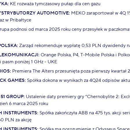
KA:
KE rozważa tymczasowy pułap dla cen gazu
YSTRYBUTORZY AUTOMOTIVE:
MEKO zaraportował w 4Q 1%
az w Pribałtyce
upa podnosi od marca 2025 roku ceny przesyłek w paczkomat
OLSKA:
Zarząd rekomenduje wypłatę 0,53 PLN dywidendy na 
LEKOMUNIKACJI:
Orange Polska, P4, T-Mobile Polska i Polko
ji pasm poniżej 1 GHz - UKE
DIOS:
Premiera The Alters przesunięta poza pierwszy kwartał 
CK GAMES:
Spółka dokona w wynikach za 4Q24 odpisów aktua
 51 GROUP:
Ustalenie daty premiery gry “Chernobylite 2: Excl
zień 6 marca 2025 roku
 INSTRUMENTS:
Spółka zakończyła ABB na 475 tys. akcji seri
60 PLN za akcję
 INSTRUMENTS:
Spółka ma porozumienie z Odysseus Space 