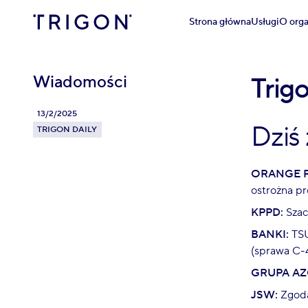
Strona główna
Usługi
O orga
Wiadomości
Trig
13/2/2025
Dziś
TRIGON DAILY
ORANGE P
ostrożna pr
KPPD:
Szac
BANKI:
TSU
(sprawa C-
GRUPA AZ
JSW:
Zgoda