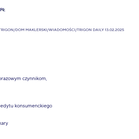
PL
TRIGON
/
DOM MAKLERSKI
/
WIADOMOŚCI
/
TRIGON DAILY 13.02.2025
norazowym czynnikom,
kredytu konsumenckiego
kary