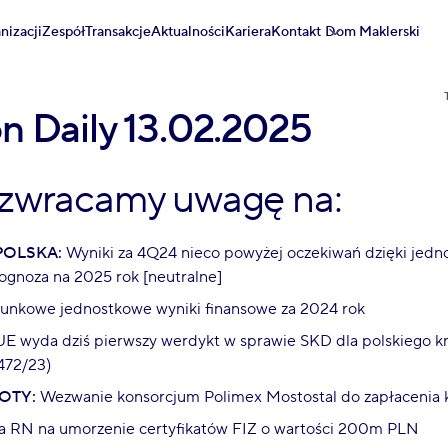
nizacji
Zespół
Transakcje
Aktualności
Kariera
Kontakt
Dom Maklerski
on Daily 13.02.2025
 zwracamy uwagę na:
OLSKA:
Wyniki za 4Q24 nieco powyżej oczekiwań dzięki jed
ognoza na 2025 rok [neutralne]
unkowe jednostkowe wyniki finansowe za 2024 rok
E wyda dziś pierwszy werdykt w sprawie SKD dla polskiego 
472/23)
OTY:
Wezwanie konsorcjum Polimex Mostostal do zapłacenia 
 RN na umorzenie certyfikatów FIZ o wartości 200m PLN