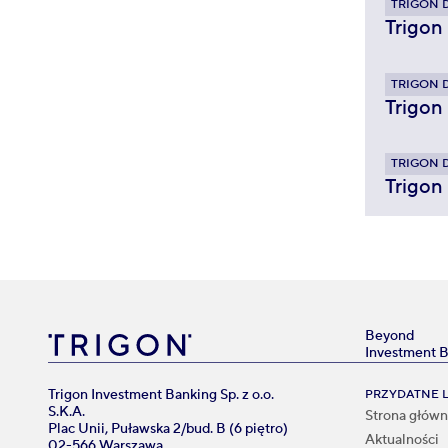
TRIGON 
Trigon
TRIGON 
Trigon
TRIGON 
Trigon
Beyond
Investment 
Trigon Investment Banking Sp. z o.o.
PRZYDATNE L
S.K.A.
Strona głów
Plac Unii, Puławska 2/bud. B (6 piętro)
Aktualności
02-566 Warszawa