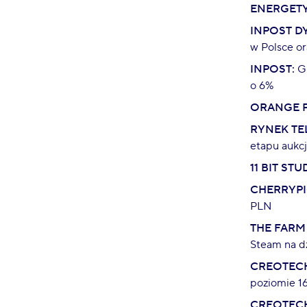
ENERGETY
INPOST D
w Polsce or
INPOST:
Gr
o 6%
ORANGE P
RYNEK TE
etapu aukc
11 BIT STU
CHERRYPI
PLN
THE FARM
Steam na d
CREOTECH
poziomie 1
CREOTECH