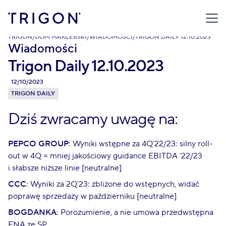
TRIGON
/
DOM MAKLERSKI
/
WIADOMOŚCI
/
TRIGON DAILY 12.10.2023
Wiadomości
Trigon Daily 12.10.2023
12/10/2023
TRIGON DAILY
Dziś zwracamy uwagę na:
PEPCO GROUP
: Wyniki wstępne za 4Q’22/23: silny roll-
out w 4Q = mniej jakościowy guidance EBITDA ‘22/23
i słabsze niższe linie [neutralne]
CCC
: Wyniki za 2Q’23: zbliżone do wstępnych, widać
poprawę sprzedaży w październiku [neutralne]
BOGDANKA
: Porozumienie, a nie umowa przedwstępna
ENA ze SP