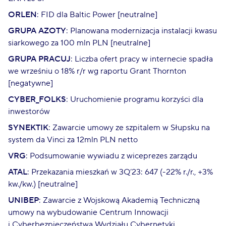
ORLEN
: FID dla Baltic Power [neutralne]
GRUPA AZOTY
: Planowana modernizacja instalacji kwasu
siarkowego za 100 mln PLN [neutralne]
GRUPA PRACUJ
: Liczba ofert pracy w internecie spadła
we wrześniu o 18% r/r wg raportu Grant Thornton
[negatywne]
CYBER_FOLKS
: Uruchomienie programu korzyści dla
inwestorów
SYNEKTIK
: Zawarcie umowy ze szpitalem w Słupsku na
system da Vinci za 12mln PLN netto
VRG
: Podsumowanie wywiadu z wiceprezes zarządu
ATAL
: Przekazania mieszkań w 3Q’23: 647 (-22% r./r., +3%
kw./kw.) [neutralne]
UNIBEP
: Zawarcie z Wojskową Akademią Techniczną
umowy na wybudowanie Centrum Innowacji
i Cyberbezpieczeństwa Wydziału Cybernetyki