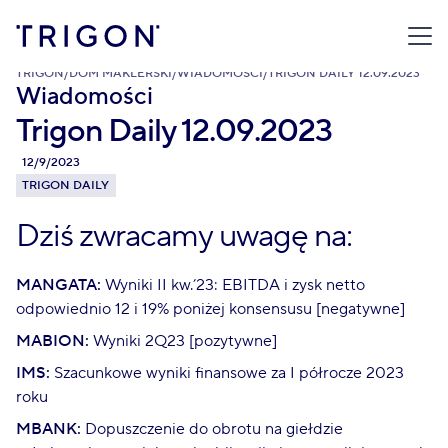
TRIGON
/
DOM MAKLERSKI
/
WIADOMOŚCI
/
TRIGON DAILY 12.09.2023
Wiadomości
Trigon Daily 12.09.2023
12/9/2023
TRIGON DAILY
Dziś zwracamy uwagę na:
MANGATA:
Wyniki II kw.’23: EBITDA i zysk netto
odpowiednio 12 i 19% poniżej konsensusu [negatywne]
MABION:
Wyniki 2Q23 [pozytywne]
IMS:
Szacunkowe wyniki finansowe za I półrocze 2023
roku
MBANK:
Dopuszczenie do obrotu na giełdzie