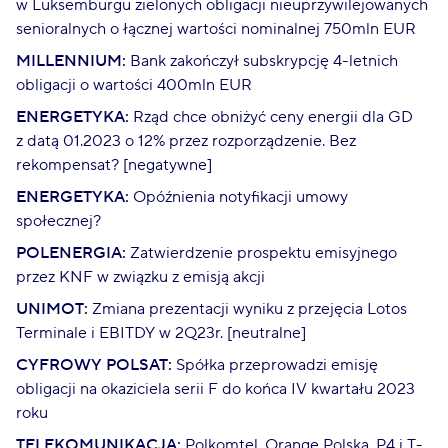
w Luksemburgu zielonych obligacji nieuprzywilejowanych
senioralnych o łącznej wartości nominalnej 750mln EUR
MILLENNIUM:
Bank zakończył subskrypcję 4-letnich
obligacji o wartości 400mln EUR
ENERGETYKA:
Rząd chce obniżyć ceny energii dla GD
z datą 01.2023 o 12% przez rozporządzenie. Bez
rekompensat? [negatywne]
ENERGETYKA:
Opóźnienia notyfikacji umowy
społecznej?
POLENERGIA:
Zatwierdzenie prospektu emisyjnego
przez KNF w związku z emisją akcji
UNIMOT:
Zmiana prezentacji wyniku z przejęcia Lotos
Terminale i EBITDY w 2Q23r. [neutralne]
CYFROWY POLSAT:
Spółka przeprowadzi emisję
obligacji na okaziciela serii F do końca IV kwartału 2023
roku
TELEKOMUNIKACJA:
Polkomtel, Orange Polska, P4 i T-