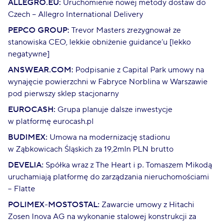
ALLEGRO.EU:
Uruchomienie nowej metody dostaw do
Czech – Allegro International Delivery
PEPCO GROUP:
Trevor Masters zrezygnował ze
stanowiska CEO, lekkie obniżenie guidance’u [lekko
negatywne]
ANSWEAR.COM:
Podpisanie z Capital Park umowy na
wynajęcie powierzchni w Fabryce Norblina w Warszawie
pod pierwszy sklep stacjonarny
EUROCASH:
Grupa planuje dalsze inwestycje
w platformę eurocash.pl
BUDIMEX:
Umowa na modernizację stadionu
w Ząbkowicach Śląskich za 19,2mln PLN brutto
DEVELIA:
Spółka wraz z The Heart i p. Tomaszem Mikodą
uruchamiają platformę do zarządzania nieruchomościami
– Flatte
POLIMEX-MOSTOSTAL:
Zawarcie umowy z Hitachi
Zosen Inova AG na wykonanie stalowej konstrukcji za