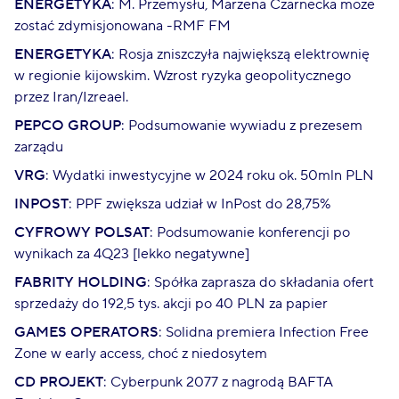
ENERGETYKA
: M. Przemysłu, Marzena Czarnecka może
zostać zdymisjonowana -RMF FM
ENERGETYKA
: Rosja zniszczyła największą elektrownię
w regionie kijowskim. Wzrost ryzyka geopolitycznego
przez Iran/Izreael.
PEPCO GROUP
: Podsumowanie wywiadu z prezesem
zarządu
VRG
: Wydatki inwestycyjne w 2024 roku ok. 50mln PLN
INPOST
: PPF zwiększa udział w InPost do 28,75%
CYFROWY POLSAT
: Podsumowanie konferencji po
wynikach za 4Q23 [lekko negatywne]
FABRITY HOLDING
: Spółka zaprasza do składania ofert
sprzedaży do 192,5 tys. akcji po 40 PLN za papier
GAMES OPERATORS
: Solidna premiera Infection Free
Zone w early access, choć z niedosytem
CD PROJEKT
: Cyberpunk 2077 z nagrodą BAFTA