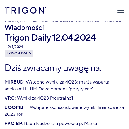
TRIGON
/
DOM MAKLERSKI
/
WIADOMOŚCI
/
TRIGON DAILY 12.04.2024
Wiadomości
Trigon Daily 12.04.2024
12/4/2024
TRIGON DAILY
Dziś zwracamy uwagę na:
MIRBUD
: Wstępne wyniki za 4Q23: marża wsparta
aneksami i JHM Development [pozytywne]
VRG
: Wyniki za 4Q23 [neutralne]
BOOMBIT
: Wstępne skonsolidowane wyniki finansowe za
2023 rok
PKO BP
: Rada Nadzorcza powołała p. Marka