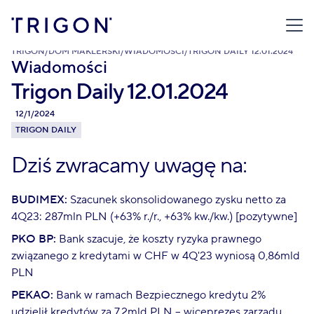
TRIGON
/
DOM MAKLERSKI
/
WIADOMOŚCI
/
TRIGON DAILY 12.01.2024
Wiadomości
Trigon Daily 12.01.2024
12/1/2024
TRIGON DAILY
Dziś zwracamy uwagę na:
BUDIMEX:
Szacunek skonsolidowanego zysku netto za
4Q23: 287mln PLN (+63% r./r., +63% kw./kw.) [pozytywne]
PKO BP:
Bank szacuje, że koszty ryzyka prawnego
związanego z kredytami w CHF w 4Q'23 wyniosą 0,86mld
PLN
PEKAO:
Bank w ramach Bezpiecznego kredytu 2%
udzielił kredytów za 7,2mld PLN – wiceprezes zarządu