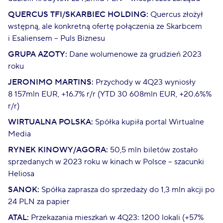
QUERCUS TFI/SKARBIEC HOLDING:
Quercus złożył
wstępną, ale konkretną ofertę połączenia ze Skarbcem
i Esaliensem – Puls Biznesu
GRUPA AZOTY:
Dane wolumenowe za grudzień 2023
roku
JERONIMO MARTINS:
Przychody w 4Q23 wyniosły
8 157mln EUR, +16.7% r/r (YTD 30 608mln EUR, +20.6%%
r/r)
WIRTUALNA POLSKA:
Spółka kupiła portal Wirtualne
Media
RYNEK KINOWY/AGORA:
50,5 mln biletów zostało
sprzedanych w 2023 roku w kinach w Polsce – szacunki
Heliosa
SANOK:
Spółka zaprasza do sprzedaży do 1,3 mln akcji po
24 PLN za papier
ATAL:
Przekazania mieszkań w 4Q23: 1200 lokali (+57%