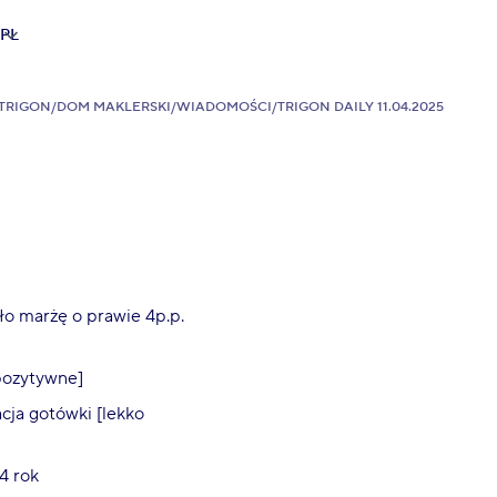
PL
TRIGON
/
DOM MAKLERSKI
/
WIADOMOŚCI
/
TRIGON DAILY 11.04.2025
ło marżę o prawie 4p.p.
pozytywne]
cja gotówki [lekko
4 rok