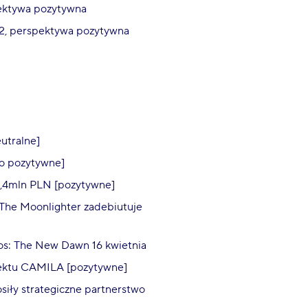
pektywa pozytywna
a2, perspektywa pozytywna
utralne]
ko pozytywne]
5,4mln PLN [pozytywne]
 The Moonlighter zadebiutuje
nos: The New Dawn 16 kwietnia
ojektu CAMILA [pozytywne]
siły strategiczne partnerstwo