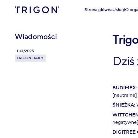
Strona główna
Usługi
O orga
Wiadomości
Trig
11/4/2025
Dziś
TRIGON DAILY
BUDIMEX
[neutralne]
ŚNIEŻKA
:
WITTCHE
negatywne
DIGITREE