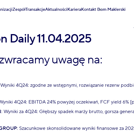
nizacji
Zespół
Transakcje
Aktualności
Kariera
Kontakt
Dom Maklerski
on Daily 11.04.2025
 zwracamy uwagę na:
: Wyniki 4Q24: zgodne ze wstępnymi, rozwiązanie rezerw podbi
 Wyniki 4Q24: EBITDA 24% powyżej oczekiwań, FCF yield 6% [
N
: Wyniki za 4Q24: Głębszy spadek marży brutto, gorsza genera
]
 GROUP
: Szacunkowe skonsolidowane wyniki finansowe za 202