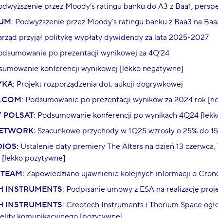
Podwyższenie przez Moody’s ratingu banku do A3 z Baa1, pers
IUM
: Podwyższenie przez Moody’s ratingu banku z Baa3 na Ba
Zarząd przyjął politykę wypłaty dywidendy za lata 2025-2027
Podsumowanie po prezentacji wynikowej za 4Q’24
sumowanie konferencji wynikowej [lekko negatywne]
YKA
: Projekt rozporządzenia dot. aukcji dogrywkowej
.
COM
: Podsumowanie po prezentacji wyników za 2024 rok [ne
 POLSAT
: Podsumowanie konferencji po wynikach 4Q24 [lek
NETWORK
: Szacunkowe przychody w 1Q25 wzrosły o 25% do 1
DIOS:
Ustalenie daty premiery The Alters na dzień 13 czerwca,
 [lekko pozytywne]
 TEAM
: Zapowiedziano ujawnienie kolejnych informacji o Cro
H INSTRUMENTS
: Podpisanie umowy z ESA na realizację pr
H INSTRUMENTS
: Creotech Instruments i Thorium Space ogło
telity komunikacyjnego [pozytywne]