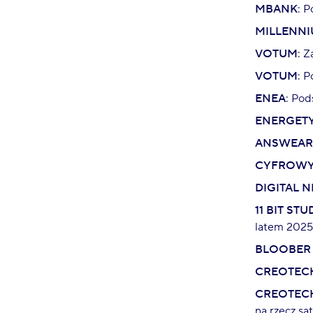
MBANK
: 
MILLENN
VOTUM
: 
VOTUM
: 
ENEA
: Pod
ENERGET
ANSWEAR
CYFROWY
DIGITAL 
11 BIT STU
latem 2025
BLOOBER
CREOTEC
CREOTEC
na rzecz sa