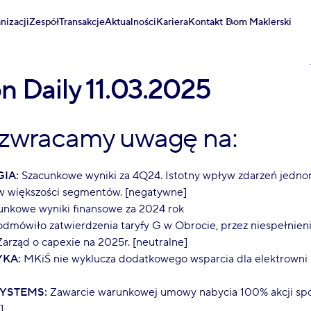
nizacji
Zespół
Transakcje
Aktualności
Kariera
Kontakt
Dom Maklerski
on Daily 11.03.2025
 zwracamy uwagę na:
IA:
Szacunkowe wyniki za 4Q24. Istotny wpływ zdarzeń jednor
w większości segmentów. [negatywne]
nkowe wyniki finansowe za 2024 rok
mówiło zatwierdzenia taryfy G w Obrocie, przez niespełnien
arząd o capexie na 2025r. [neutralne]
KA:
MKiŚ nie wyklucza dodatkowego wsparcia dla elektrowni
SYSTEMS:
Zawarcie warunkowej umowy nabycia 100% akcji sp
]