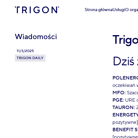
Strona główna
Usługi
O orga
Wiadomości
Trig
11/3/2025
Dziś
TRIGON DAILY
POLENERG
oczekiwań 
MFO:
Szacu
PGE:
URE od
TAURON:
Z
ENERGETY
pozytywne]
BENEFIT 
[pozytywne