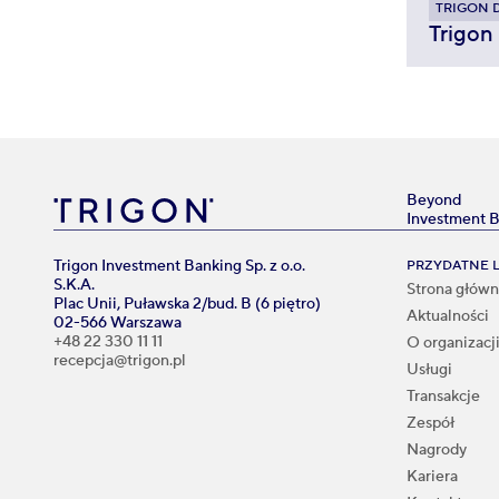
TRIGON 
Trigon
Beyond
Investment 
Trigon Investment Banking Sp. z o.o.
PRZYDATNE L
S.K.A.
Strona głów
Plac Unii, Puławska 2/bud. B (6 piętro)
Aktualności
02-566 Warszawa
+48 22 330 11 11
O organizacj
recepcja@trigon.pl
Usługi
Transakcje
Zespół
Nagrody
Kariera