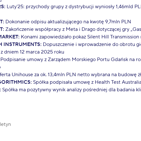
S:
Luty’25: przychody grupy z dystrybucji wyniosły 1,46mld P
T:
Dokonanie odpisu aktualizującego na kwotę 9,7mln PLN
T:
Zakończenie współpracy z Meta i Drago dotyczącej gry „Gas
ARKET:
Konami zapowiedziało pokaz Silent Hill Transmission
 INSTRUMENTS:
Dopuszczenie i wprowadzenie do obrotu gi
 K z dniem 12 marca 2025 roku
Podpisanie umowy z Zarządem Morskiego Portu Gdańsk na r
o
erta Unihouse za ok. 13,4mln PLN netto wybrana na budowę ż
ORITHMICS:
Spółka podpisała umowę z Health Test Australia
:
Spółka ma pozytywny wynik analizy pośredniej dla badania kl
letyn