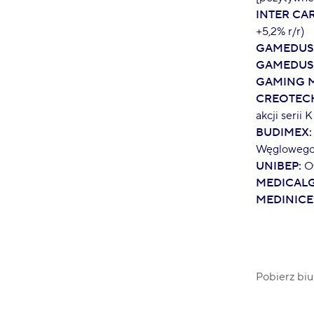
INTER CAR
+5,2% r/r)
GAMEDUS
GAMEDUS
GAMING M
CREOTECH
akcji serii
BUDIMEX:
Węgloweg
UNIBEP:
Of
MEDICALG
MEDINICE
Pobierz biu