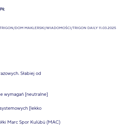
PL
TRIGON
/
DOM MAKLERSKI
/
WIADOMOŚCI
/
TRIGON DAILY 11.03.2025
azowych. Słabiej od
ie wymagań [neutralne]
 systemowych [lekko
ółki Marc Spor Kulübü (MAC)