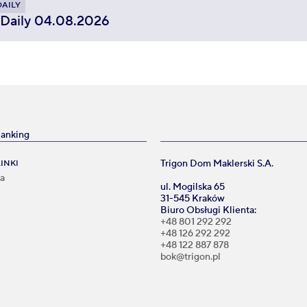
DAILY
 Daily 04.08.2026
Banking
Trigon Dom Maklerski S.A.
INKI
na
ul. Mogilska 65
31-545 Kraków
Biuro Obsługi Klienta:
i
+48 801 292 292
+48 126 292 292
+48 122 887 878
bok@trigon.pl