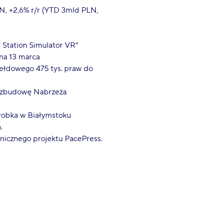
LN, +2,6% r/r (YTD 3mld PLN,
 Station Simulator VR”
 na 13 marca
ełdowego 475 tys. praw do
ozbudowę Nabrzeża
łobka w Białymstoku
.
inicznego projektu PacePress.