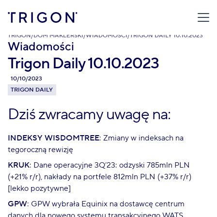
TRIGON
/
DOM MAKLERSKI
/
WIADOMOŚCI
/
TRIGON DAILY 10.10.2023
Wiadomości
Trigon Daily 10.10.2023
10/10/2023
TRIGON DAILY
Dziś zwracamy uwagę na:
INDEKSY WISDOMTREE
: Zmiany w indeksach na
tegoroczną rewizję
KRUK
: Dane operacyjne 3Q’23: odzyski 785mln PLN
(+21% r/r), nakłady na portfele 812mln PLN (+37% r/r)
[lekko pozytywne]
GPW
: GPW wybrała Equinix na dostawcę centrum
danych dla nowego systemu transakcyjnego WATS