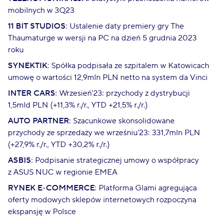
mobilnych w 3Q23
11 BIT STUDIOS
: Ustalenie daty premiery gry The
Thaumaturge w wersji na PC na dzień 5 grudnia 2023
roku
SYNEKTIK
: Spółka podpisała ze szpitalem w Katowicach
umowę o wartości 12,9mln PLN netto na system da Vinci
INTER CARS
: Wrzesień'23: przychody z dystrybucji
1,5mld PLN (+11,3% r./r., YTD +21,5% r./r.)
AUTO PARTNER
: Szacunkowe skonsolidowane
przychody ze sprzedaży we wrześniu'23: 331,7mln PLN
(+27,9% r./r., YTD +30,2% r./r.)
ASBIS
: Podpisanie strategicznej umowy o współpracy
z ASUS NUC w regionie EMEA
RYNEK E-COMMERCE
: Platforma Glami agregująca
oferty modowych sklepów internetowych rozpoczyna
ekspansję w Polsce