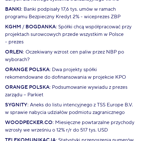
BANKI
: Banki podpisały 17,6 tys. umów w ramach
programu Bezpieczny Kredyt 2% - wiceprezes ZBP
KGHM
/
BOGDANKA
: Spółki chcą współpracować przy
projektach surowcowych przede wszystkim w Polsce
- prezes
ORLEN
: Oczekiwany wzrost cen paliw przez NBP po
wyborach?
ORANGE POLSKA
: Dwa projekty spółki
rekomendowane do dofinansowania w projekcie KPO
ORANGE POLSKA
: Podsumowanie wywiadu z prezes
zarządu – Parkiet
SYGNITY
: Aneks do listu intencyjnego z TSS Europe B.V.
w sprawie nabycia udziałów podmiotu zagranicznego
WOODPECKER.CO
: Miesięczne powtarzalne przychody
wzrosły we wrześniu o 12% r/r do 517 tys. USD
TELEKOMUNIKACJA
: Statystyki przenoszenia numerów