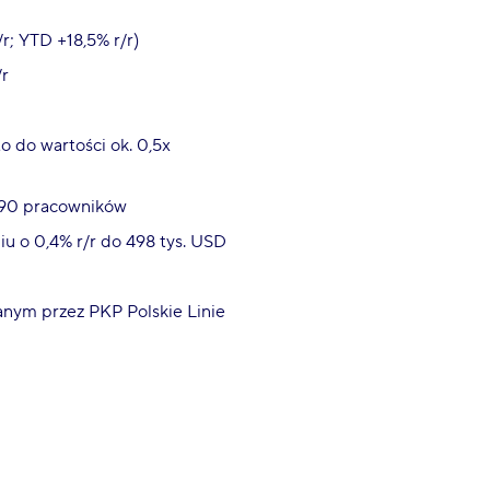
r; YTD +18,5% r/r)
/r
o do wartości ok. 0,5x
 190 pracowników
u o 0,4% r/r do 498 tys. USD
nym przez PKP Polskie Linie