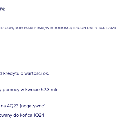
PL
TRIGON
/
DOM MAKLERSKI
/
WIADOMOŚCI
/
TRIGON DAILY 10.01.2024
 kredytu o wartości ok.
y pomocy w kwocie 52.3 mln
y na 4Q23 [negatywne]
lanowany do końca 1Q24