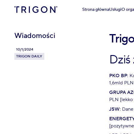
Strona główna
Usługi
O orga
Wiadomości
Trig
10/1/2024
Dziś
TRIGON DAILY
PKO BP
: K
1,6mld PLN
GRUPA A
PLN [lekko
JSW
: Dane
ENERGET
[pozytywne