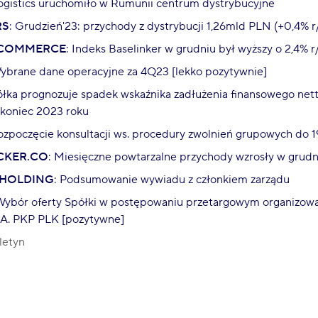
ogistics uruchomiło w Rumunii centrum dystrybucyjne
RS
: Grudzień'23: przychody z dystrybucji 1,26mld PLN (+0,4% r/
-COMMERCE
: Indeks Baselinker w grudniu był wyższy o 2,4% r
Wybrane dane operacyjne za 4Q23 [lekko pozytywnie]
ółka prognozuje spadek wskaźnika zadłużenia finansowego nett
koniec 2023 roku
ozpoczęcie konsultacji ws. procedury zwolnień grupowych do
KER.CO
: Miesięczne powtarzalne przychody wzrosły w grudni
HOLDING
: Podsumowanie wywiadu z członkiem zarządu
Wybór oferty Spółki w postępowaniu przetargowym organizowa
.A. PKP PLK [pozytywne]
letyn