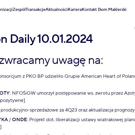
nizacji
Zespół
Transakcje
Aktualności
Kariera
Kontakt
Dom Maklerski
on Daily 10.01.2024
 zwracamy uwagę na:
onsorcjum z PKO BP udzieliło Grupie American Heart of Poland
ZOTY
: NFOŚiGW umorzył postępowanie ws. zwrotu przez Azot
 pozytywne]
 produkcyjno-sprzedażowe za 4Q23 oraz aktualizacja prognoz
YKA
/
ONDE
: Projekt dot. liberalizacji ustawy wiatrakowej p
]