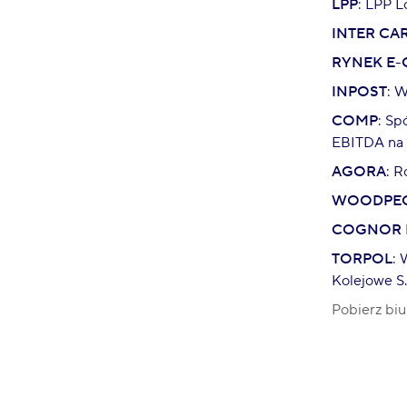
LPP
: LPP L
INTER CA
RYNEK E
INPOST
: 
COMP
: Sp
EBITDA na 
AGORA
: R
WOODPEC
COGNOR 
TORPOL
: 
Kolejowe S
Pobierz biu