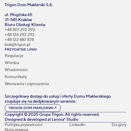
Trigon Dom Maklerski S.A.
ul. Mogilska 65
31-545 Kraków
Biuro Obsługi Klienta:
+48 801 292 292
+48 126 292 292
+48 122 887 878
bok@trigon.pl
PRZYDATNE LINKI
Regulacje
Wiedza
Wiadomości
Komunikaty
Wezwania i zaproszenia
Szczegółowy dostęp do usług i oferty Domu Maklerskiego
znajduje się na dedykowanym serwisie.
TRIGON DOM MAKLERSKI
↗
Copyright © 2025 Grupa Trigon. All rights reserved.
Designed & developed at
Leniva° Studio
Polityka prywatności
LinkedIn
Do góry
Nota prawna