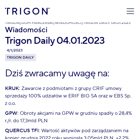
TRIGON
/
DOM MAKLERSKI
/
WIADOMOŚCI
/
TRIGON DAILY 04.01.2023
Wiadomości
Trigon Daily 04.01.2023
4/1/2023
TRIGON DAILY
Dziś zwracamy uwagę na:
KRUK
: Zawarcie z podmiotami z grupy CRIF umowy
sprzedaży 100% udziałów w ERIF BIG SA oraz w EBS Sp.
z o.o.
GPW
: Obroty akcjami na GPW w grudniu spadły o 28,4%
r./r. do 17,3mld PLN
QUERCUS TFI
: Wartość aktywów pod zarządzaniem na
koniec grudnia 2022 roku wyniosła 3,05mld PLN, +2,2%