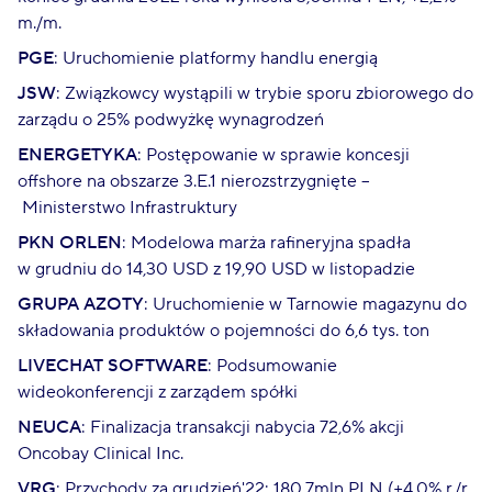
m./m.
PGE
: Uruchomienie platformy handlu energią
JSW
: Związkowcy wystąpili w trybie sporu zbiorowego do
zarządu o 25% podwyżkę wynagrodzeń
ENERGETYKA
: Postępowanie w sprawie koncesji
offshore na obszarze 3.E.1 nierozstrzygnięte –
Ministerstwo Infrastruktury
PKN ORLEN
: Modelowa marża rafineryjna spadła
w grudniu do 14,30 USD z 19,90 USD w listopadzie
GRUPA AZOTY
: Uruchomienie w Tarnowie magazynu do
składowania produktów o pojemności do 6,6 tys. ton
LIVECHAT SOFTWARE
: Podsumowanie
wideokonferencji z zarządem spółki
NEUCA
: Finalizacja transakcji nabycia 72,6% akcji
Oncobay Clinical Inc.
VRG
: Przychody za grudzień'22: 180,7mln PLN (+4,0% r./r.,