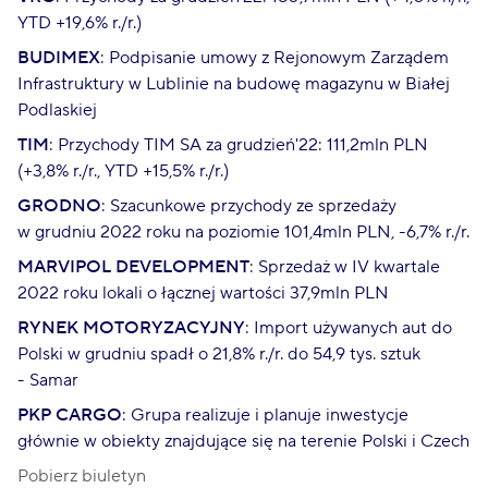
YTD +19,6% r./r.)
BUDIMEX
: Podpisanie umowy z Rejonowym Zarządem
Infrastruktury w Lublinie na budowę magazynu w Białej
Podlaskiej
TIM
: Przychody TIM SA za grudzień'22: 111,2mln PLN
(+3,8% r./r., YTD +15,5% r./r.)
GRODNO
: Szacunkowe przychody ze sprzedaży
w grudniu 2022 roku na poziomie 101,4mln PLN, -6,7% r./r.
MARVIPOL DEVELOPMENT
: Sprzedaż w IV kwartale
2022 roku lokali o łącznej wartości 37,9mln PLN
RYNEK MOTORYZACYJNY
: Import używanych aut do
Polski w grudniu spadł o 21,8% r./r. do 54,9 tys. sztuk
- Samar
PKP CARGO
: Grupa realizuje i planuje inwestycje
głównie w obiekty znajdujące się na terenie Polski i Czech
Pobierz biuletyn