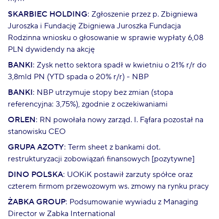
SKARBIEC HOLDING
: Zgłoszenie przez p. Zbigniewa
Juroszka i Fundację Zbigniewa Juroszka Fundacja
Rodzinna wniosku o głosowanie w sprawie wypłaty 6,08
PLN dywidendy na akcję
BANKI
: Zysk netto sektora spadł w kwietniu o 21% r/r do
3,8mld PN (YTD spada o 20% r/r) - NBP
BANKI
: NBP utrzymuje stopy bez zmian (stopa
referencyjna: 3,75%), zgodnie z oczekiwaniami
ORLEN
: RN powołała nowy zarząd. I. Fąfara pozostał na
stanowisku CEO
GRUPA AZOTY
: Term sheet z bankami dot.
restrukturyzacji zobowiązań finansowych [pozytywne]
DINO POLSKA
: UOKiK postawił zarzuty spółce oraz
czterem firmom przewozowym ws. zmowy na rynku pracy
ŻABKA GROUP
: Podsumowanie wywiadu z Managing
Director w Zabka International