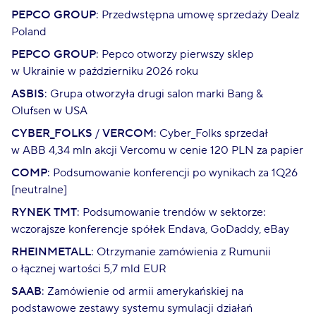
PEPCO GROUP
: Przedwstępna umowę sprzedaży Dealz
Poland
PEPCO GROUP
: Pepco otworzy pierwszy sklep
w Ukrainie w październiku 2026 roku
ASBIS
: Grupa otworzyła drugi salon marki Bang &
Olufsen w USA
CYBER_FOLKS
/
VERCOM
: Cyber_Folks sprzedał
w ABB 4,34 mln akcji Vercomu w cenie 120 PLN za papier
COMP
: Podsumowanie konferencji po wynikach za 1Q26
[neutralne]
RYNEK TMT
: Podsumowanie trendów w sektorze:
wczorajsze konferencje spółek Endava, GoDaddy, eBay
RHEINMETALL
: Otrzymanie zamówienia z Rumunii
o łącznej wartości 5,7 mld EUR
SAAB
: Zamówienie od armii amerykańskiej na
podstawowe zestawy systemu symulacji działań