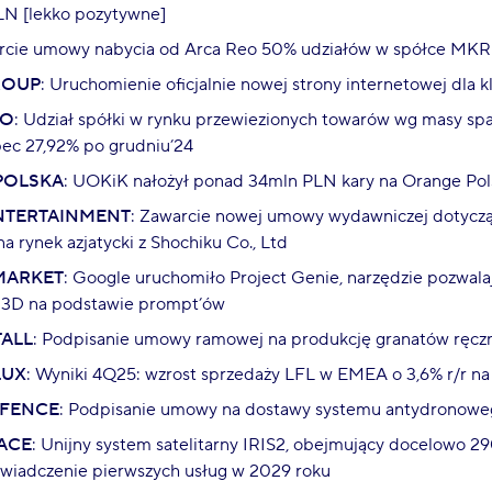
LN [lekko pozytywne]
arcie umowy nabycia od Arca Reo 50% udziałów w spółce MKRI
ROUP
: Uruchomienie oficjalnie nowej strony internetowej dla 
GO
: Udział spółki w rynku przewiezionych towarów wg masy spa
ec 27,92% po grudniu’24
POLSKA
: UOKiK nałożył ponad 34mln PLN kary na Orange Pol
NTERTAINMENT
: Zawarcie nowej umowy wydawniczej dotycząc
na rynek azjatycki z Shochiku Co., Ltd
MARKET
: Google uruchomiło Project Genie, narzędzie pozwa
 3D na podstawie prompt’ów
ALL
: Podpisanie umowy ramowej na produkcję granatów ręczny
LUX
: Wyniki 4Q25: wzrost sprzedaży LFL w EMEA o 3,6% r/r 
EFENCE
: Podpisanie umowy na dostawy systemu antydronoweg
ACE
: Unijny system satelitarny IRIS2, obejmujący docelowo 29
świadczenie pierwszych usług w 2029 roku