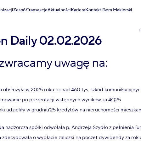
nizacji
Zespół
Transakcje
Aktualności
Kariera
Kontakt
Dom Maklerski
on Daily 02.02.2026
 zwracamy uwagę na:
ka obsłużyła w 2025 roku ponad 460 tys. szkód komunikacyjnyc
umowanie po prezentacji wstępnych wyników za 4Q25
nki udzieliły w grudniu’25 kredytów na nieruchomości mieszka
da nadzorcza spółki odwołała p. Andrzeja Szydło z pełnienia fu
a zdecydowała o wypłacie zaliczki na poczet dywidendy za ro