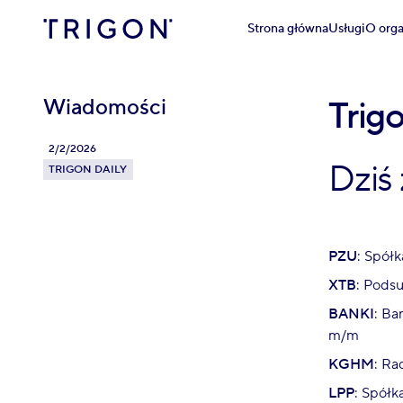
Strona główna
Usługi
O orga
Wiadomości
Trig
2/2/2026
Dziś
TRIGON DAILY
PZU
: Spół
XTB
: Pods
BANKI
: Ba
m/m
KGHM
: Ra
LPP
: Spółk