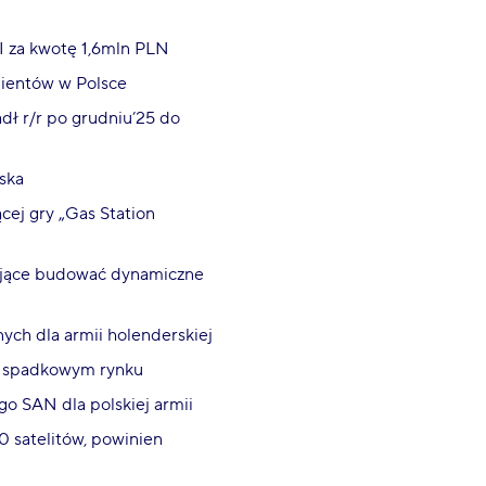
 za kwotę 1,6mln PLN
klientów w Polsce
dł r/r po grudniu’25 do
ska
ej gry „Gas Station
lające budować dynamiczne
ch dla armii holenderskiej
na spadkowym rynku
o SAN dla polskiej armii
0 satelitów, powinien