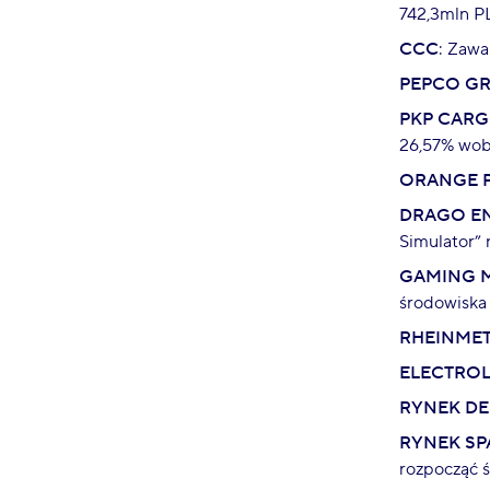
742,3mln P
CCC
: Zaw
PEPCO G
PKP CAR
26,57% wob
ORANGE 
DRAGO E
Simulator” 
GAMING 
środowiska
RHEINMET
ELECTRO
RYNEK D
RYNEK SP
rozpocząć 