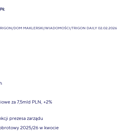
PL
TRIGON
/
DOM MAKLERSKI
/
WIADOMOŚCI
/
TRIGON DAILY 02.02.2026
h
niowe za 7,5mld PLN, +2%
nkcji prezesa zarządu
k obrotowy 2025/26 w kwocie