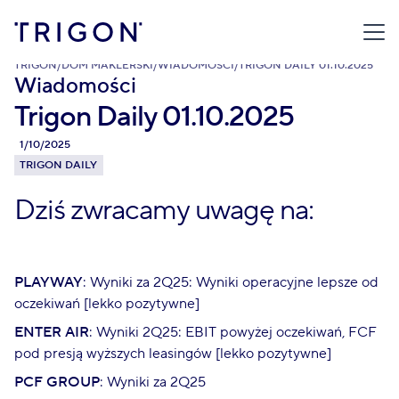
TRIGON
/
DOM MAKLERSKI
/
WIADOMOŚCI
/
TRIGON DAILY 01.10.2025
Wiadomości
Trigon Daily 01.10.2025
1/10/2025
TRIGON DAILY
Dziś zwracamy uwagę na:
PLAYWAY
: Wyniki za 2Q25: Wyniki operacyjne lepsze od
oczekiwań [lekko pozytywne]
ENTER AIR
: Wyniki 2Q25: EBIT powyżej oczekiwań, FCF
pod presją wyższych leasingów [lekko pozytywne]
PCF GROUP
: Wyniki za 2Q25