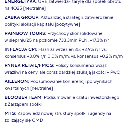
ENERGETYKA
: URE zatwierdził taryfę dla spółek obrotu
na 4Q25 [neutralne]
ŻABKA
GROUP
: Aktualizacja strategii, zatwierdzenie
polityki alokacji kapitału [pozytywne]
RAINBOW TOURS
: Przychody skonsolidowane
w sieprniu’25 na poziomie 733,3mln PLN, +17,3% r/r
INFLACJA CPI
: Flash za wrzesień’25: +2,9% r/r vs.
konsensus +3,0% r/r, 0,0% m/m. vs. konsensus +0,2% m/m
RYNEK RETAIL/FMCG
: Polscy konsumenci wciąż
wrażliwi na ceny, ale coraz bardziej szukają jakości – PwC
AILLERON
: Podsumowanie konferencji po wynikach
kwartalnych [neutralne]
BLOOBER TEAM
: Podsumowanie czatu inwestorskiego
z Zarządem spółki
MTG
: Zapowiedź nowej struktury spółki i agendy na
zbliżający się CMD