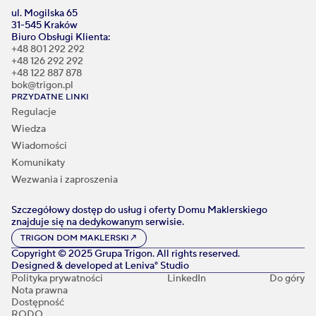
ul. Mogilska 65
31-545 Kraków
Biuro Obsługi Klienta:
+48 801 292 292
+48 126 292 292
+48 122 887 878
bok@trigon.pl
PRZYDATNE LINKI
Regulacje
Wiedza
Wiadomości
Komunikaty
Wezwania i zaproszenia
Szczegółowy dostęp do usług i oferty Domu Maklerskiego
znajduje się na dedykowanym serwisie.
TRIGON DOM MAKLERSKI
↗
Copyright © 2025 Grupa Trigon. All rights reserved.
Designed & developed at
Leniva° Studio
Polityka prywatności
LinkedIn
Do góry
Nota prawna
Dostępność
RODO