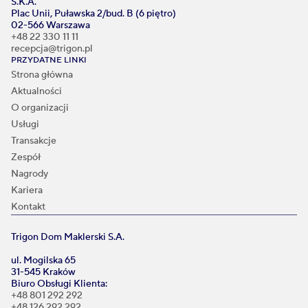
S.K.A.
Plac Unii, Puławska 2/bud. B (6 piętro)
02-566 Warszawa
+48 22 330 11 11
recepcja@trigon.pl
PRZYDATNE LINKI
Strona główna
Aktualności
O organizacji
Usługi
Transakcje
Zespół
Nagrody
Kariera
Kontakt
Trigon Dom Maklerski S.A.
ul. Mogilska 65
31-545 Kraków
Biuro Obsługi Klienta:
+48 801 292 292
+48 126 292 292