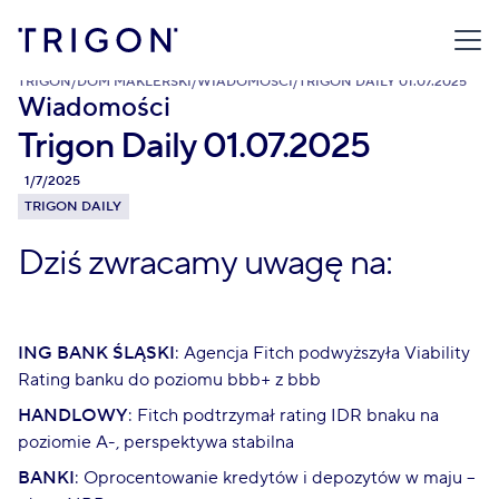
TRIGON
/
DOM MAKLERSKI
/
WIADOMOŚCI
/
TRIGON DAILY 01.07.2025
Wiadomości
Trigon Daily 01.07.2025
1/7/2025
TRIGON DAILY
Dziś zwracamy uwagę na:
ING BANK ŚLĄSKI
: Agencja Fitch podwyższyła Viability
Rating banku do poziomu bbb+ z bbb
HANDLOWY
: Fitch podtrzymał rating IDR bnaku na
poziomie A-, perspektywa stabilna
BANKI
: Oprocentowanie kredytów i depozytów w maju –