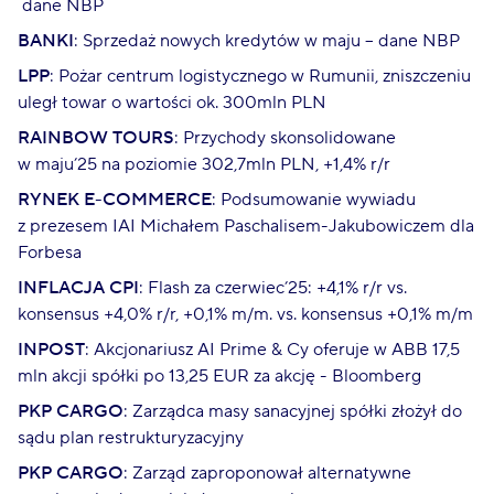
dane NBP
BANKI
: Sprzedaż nowych kredytów w maju – dane NBP
LPP
: Pożar centrum logistycznego w Rumunii, zniszczeniu
uległ towar o wartości ok. 300mln PLN
RAINBOW TOURS
: Przychody skonsolidowane
w maju’25 na poziomie 302,7mln PLN, +1,4% r/r
RYNEK E-COMMERCE
: Podsumowanie wywiadu
z prezesem IAI Michałem Paschalisem-Jakubowiczem dla
Forbesa
INFLACJA CPI
: Flash za czerwiec’25: +4,1% r/r vs.
konsensus +4,0% r/r, +0,1% m/m. vs. konsensus +0,1% m/m
INPOST
: Akcjonariusz AI Prime & Cy oferuje w ABB 17,5
mln akcji spółki po 13,25 EUR za akcję - Bloomberg
PKP CARGO
: Zarządca masy sanacyjnej spółki złożył do
sądu plan restrukturyzacyjny
PKP CARGO
: Zarząd zaproponował alternatywne