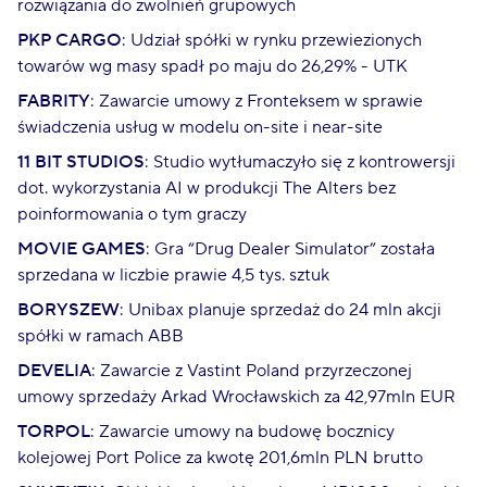
rozwiązania do zwolnień grupowych
PKP CARGO
: Udział spółki w rynku przewiezionych
towarów wg masy spadł po maju do 26,29% - UTK
FABRITY
: Zawarcie umowy z Fronteksem w sprawie
świadczenia usług w modelu on-site i near-site
11 BIT STUDIOS
: Studio wytłumaczyło się z kontrowersji
dot. wykorzystania AI w produkcji The Alters bez
poinformowania o tym graczy
MOVIE GAMES
: Gra “Drug Dealer Simulator” została
sprzedana w liczbie prawie 4,5 tys. sztuk
BORYSZEW
: Unibax planuje sprzedaż do 24 mln akcji
spółki w ramach ABB
DEVELIA
: Zawarcie z Vastint Poland przyrzeczonej
umowy sprzedaży Arkad Wrocławskich za 42,97mln EUR
TORPOL
: Zawarcie umowy na budowę bocznicy
kolejowej Port Police za kwotę 201,6mln PLN brutto