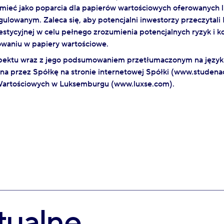
umieć jako poparcia dla papierów wartościowych oferowanych
gulowanym. Zaleca się, aby potencjalni inwestorzy przeczytal
estycyjnej w celu pełnego zrozumienia potencjalnych ryzyk i k
owaniu w papiery wartościowe.
pektu wraz z jego podsumowaniem przetłumaczonym na język po
a przez Spółkę na stronie internetowej Spółki (www.studenac
artościowych w Luksemburgu (www.luxse.com).
tualne