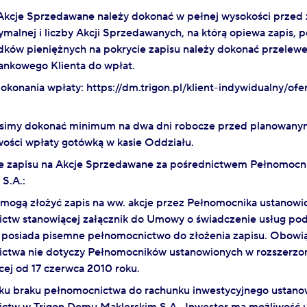
Akcje Sprzedawane należy dokonać w pełnej wysokości przed z
alnej i liczby Akcji Sprzedawanych, na którą opiewa zapis, p
dków pieniężnych na pokrycie zapisu należy dokonać przelew
ankowego Klienta do wpłat.
dokonania wpłaty: https://dm.trigon.pl/klient-indywidualny/of
simy dokonać minimum na dwa dni robocze przed planowanym
wości wpłaty gotówką w kasie Oddziału.
ie zapisu na Akcje Sprzedawane za pośrednictwem Pełnomocn
S.A.:
 mogą złożyć zapis na ww. akcje przez Pełnomocnika ustanowi
ctw stanowiącej załącznik do Umowy o świadczenie usług po
posiada pisemne pełnomocnictwo do złożenia zapisu. Obowi
ctwa nie dotyczy Pełnomocników ustanowionych w rozszerzon
cej od 17 czerwca 2010 roku.
u braku pełnomocnictwa do rachunku inwestycyjnego ustano