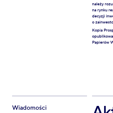
należy roz
na rynku re
decyzji inw
o zainwest
Kopia Pros
opublikowan
Papierów W
Ak
Wiadomości