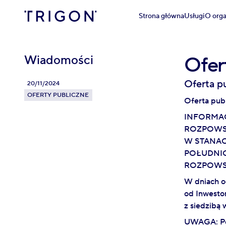
Strona główna
Usługi
O orga
Wiadomości
Ofer
Oferta p
20/11/2024
OFERTY PUBLICZNE
Oferta publ
INFORMAC
ROZPOWSZ
W STANAC
POŁUDNIO
ROZPOWSZ
W dniach o
od Inwesto
z siedzibą
UWAGA: Poj