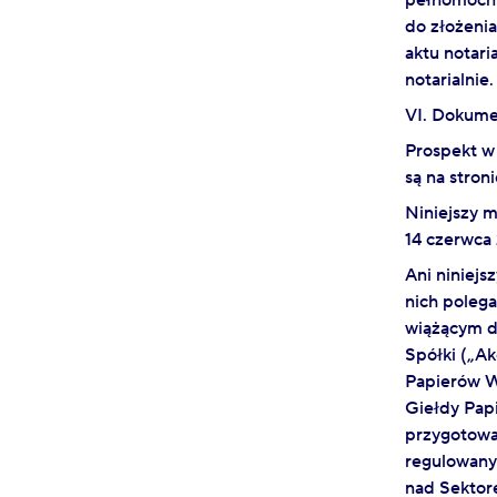
pełnomocni
do złożeni
aktu notar
notarialnie.
VI. Dokume
Prospekt w
są na stron
Niniejszy m
14 czerwca 
Ani niniejs
nich poleg
wiążącym d
Spółki („A
Papierów W
Giełdy Pap
przygotowan
regulowany
nad Sektor