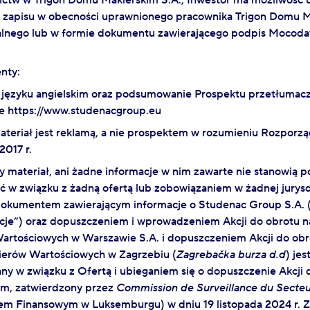
ctw w Trigon Domu Maklerskim S.A., Inwestor ma możliwość 
a zapisu w obecności uprawnionego pracownika Trigon Domu Ma
ialnego lub w formie dokumentu zawierającego podpis Mocod
nty:
 języku angielskim oraz podsumowanie Prospektu przetłumacz
ie https://www.studenacgroup.eu
ateriał jest reklamą, a nie prospektem w rozumieniu Rozporzą
2017 r.
zy materiał, ani żadne informacje w nim zawarte nie stanowią 
ać w związku z żadną ofertą lub zobowiązaniem w żadnej jurys
okumentem zawierającym informacje o Studenac Group S.A. („S
kcje”) oraz dopuszczeniem i wprowadzeniem Akcji do obrotu 
artościowych w Warszawie S.A. i dopuszczeniem Akcji do ob
ierów Wartościowych w Zagrzebiu (
Zagrebačka burza d.d
) je
y w związku z Ofertą i ubieganiem się o dopuszczenie Akcji 
m, zatwierdzony przez
Commission de Surveillance du Secteu
em Finansowym w Luksemburgu) w dniu 19 listopada 2024 r. Z