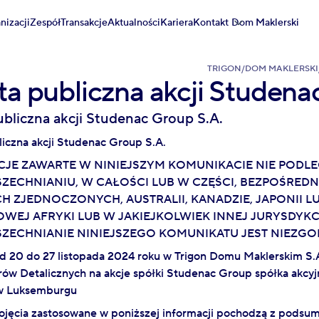
nizacji
Zespół
Transakcje
Aktualności
Kariera
Kontakt
Dom Maklerski
TRIGON
/
DOM MAKLERSKI
ta publiczna akcji Studena
ubliczna akcji Studenac Group S.A.
iczna akcji Studenac Group S.A.
JE ZAWARTE W NINIEJSZYM KOMUNIKACIE NIE PODLEG
ECHNIANIU, W CAŁOŚCI LUB W CZĘŚCI, BEZPOŚREDN
H ZJEDNOCZONYCH, AUSTRALII, KANADZIE, JAPONII L
WEJ AFRYKI LUB W JAKIEJKOLWIEK INNEJ JURYSDYKCJ
ECHNIANIE NINIEJSZEGO KOMUNIKATU JEST NIEZGO
d 20 do 27 listopada 2024 roku w Trigon Domu Maklerskim S.
rów Detalicznych na akcje spółki Studenac Group spółka akcy
 w Luksemburgu
ęcia zastosowane w poniższej informacji pochodzą z podsu