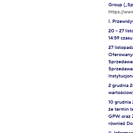
Group („Spó
https://ww
I. Przewid
20 – 27 li
14:59 czasu
27 listopad
Oferowanyc
Sprzedawan
Sprzedawan
Instytucjon
2 grudnia 2
wartościow
10 grudnia
że termin 
GPW oraz Z
również Do