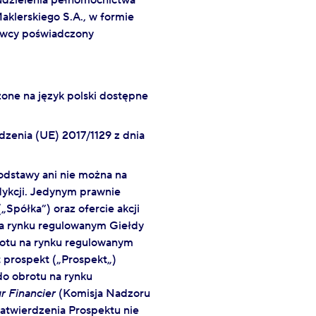
udzielenia pełnomocnictwa
klerskiego S.A., w formie
awcy poświadczony
one na język polski dostępne
dzenia (UE) 2017/1129 z dnia
podstawy ani nie można na
dykcji. Jedynym prawnie
półka”) oraz ofercie akcji
na rynku regulowanym Giełdy
rotu na rynku regulowanym
st prospekt („Prospekt„)
do obrotu na rynku
r Financier
(Komisja Nadzoru
atwierdzenia Prospektu nie