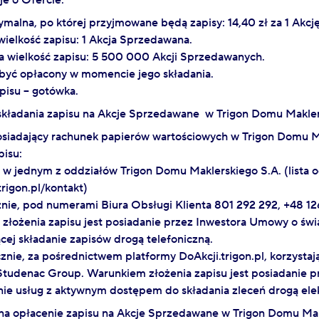
cje o Ofercie:
malna, po której przyjmowane będą zapisy: 14,40 zł za 1 Akc
ielkość zapisu: 1 Akcja Sprzedawana.
 wielkość zapisu: 5 500 000 Akcji Sprzedawanych.
 być opłacony w momencie jego składania.
pisu – gotówka.
y składania zapisu na Akcje Sprzedawane w Trigon Domu Makle
osiadający rachunek papierów wartościowych w Trigon Domu 
pisu:
 w jednym z oddziałów Trigon Domu Maklerskiego S.A. (lista 
trigon.pl/kontakt)
znie, pod numerami Biura Obsługi Klienta 801 292 292, +48 12
złożenia zapisu jest posiadanie przez Inwestora Umowy o świ
cej składanie zapisów drogą telefoniczną.
cznie, za pośrednictwem platformy DoAkcji.trigon.pl, korzystają
Studenac Group. Warunkiem złożenia zapisu jest posiadanie 
nie usług z aktywnym dostępem do składania zleceń drogą ele
 na opłacenie zapisu na Akcje Sprzedawane w Trigon Domu Mak