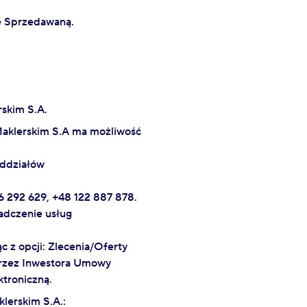
ję Sprzedawaną.
rskim S.A.
Maklerskim S.A ma możliwość
oddziałów
6 292 629, +48 122 887 878.
adczenie usług
c z opcji: Zlecenia/Oferty
przez Inwestora Umowy
ktroniczną.
lerskim S.A.: