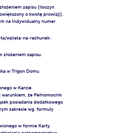
łożeniem zapisu (iloczyn
owiększony o kwotę prowizji).
em na Indywidualny numer
erta/wplata-na-rachunek-
 złożeniem zapisu.
ika w Trigon Domu
onego w Karcie
d warunkiem, że Pełnomocnik
ązek posiadania dodatkowego
ym zakresie wg. formuły
wionego w formie Karty