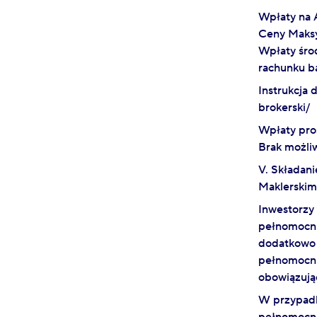
Wpłaty na 
Ceny Maksym
Wpłaty śro
rachunku b
Instrukcja 
brokerski/
Wpłaty pro
Brak możli
V. Składan
Maklerskim 
Inwestorzy
pełnomocni
dodatkowo 
pełnomocni
obowiązują
W przypadk