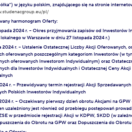
łka”) w języku polskim, znajdującego się na stronie interneto
w.studenacgroup.eu/pl/
ywany harmonogram Oferty:
stopada 2024 r. – Okres przyjmowania zapisów od Inwestorów I
 lokalnego w Warszawie w dniu 27 listopada 2024 r.)
a 2024 r. – Ustalenie Ostatecznej Liczby Akcji Oferowanych, os
h oferowanych poszczególnym kategoriom Inwestorów (w tym 
ych oferowanych Inwestorom Indywidualnym) oraz Ostateczn
ych dla Inwestorów Indywidualnych i Ostatecznej Ceny Akcj
alnych
024 r. – Przewidywany termin rejestracji Akcji Sprzedawanyc
ych Polskich Inwestorów Indywidualnych
 2024 r. – Oczekiwany pierwszy dzień obrotu Akcjami na GPW 
ten uzależniony jest również od przebiegu postępowań prow
SE w przedmiocie rejestracji Akcji w KDPW, SKDD (w zależno
puszczenia do Obrotu na GPW oraz Dopuszczenia do Obrotu