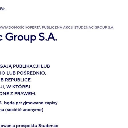
PL
/
WIADOMOŚCI
/
OFERTA PUBLICZNA AKCJI STUDENAC GROUP S.A.
c Group S.A.
AJĄ PUBLIKACJI LUB
IO LUB POŚREDNIO,
UB REPUBLICE
I, W KTÓREJ
DNE Z PRAWEM.
A. będą przyjmowane zapisy
jna (société anonyme)
mowania prospektu Studenac