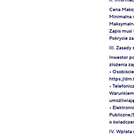
II. Informa
Cena Maksy
Minimalna w
Maksymalna
Zapis musi
Pokrycie za
III. Zasad
Inwestor p
złożenia za
• Osobiście
https://dm.
• Telefonic
Warunkiem 
umożliwiają
• Elektroni
Publiczne/
o świadcze
IV. Wpłata