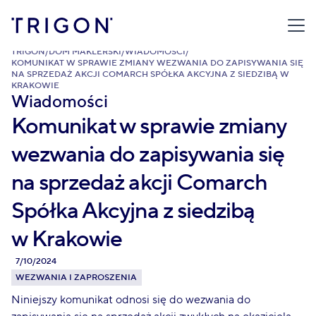
TRIGON
/
DOM MAKLERSKI
/
WIADOMOŚCI
/
KOMUNIKAT W SPRAWIE ZMIANY WEZWANIA DO ZAPISYWANIA SIĘ
NA SPRZEDAŻ AKCJI COMARCH SPÓŁKA AKCYJNA Z SIEDZIBĄ W
KRAKOWIE
Wiadomości
Komunikat w sprawie zmiany
wezwania do zapisywania się
na sprzedaż akcji Comarch
Spółka Akcyjna z siedzibą
w Krakowie
7/10/2024
WEZWANIA I ZAPROSZENIA
Niniejszy komunikat odnosi się do wezwania do