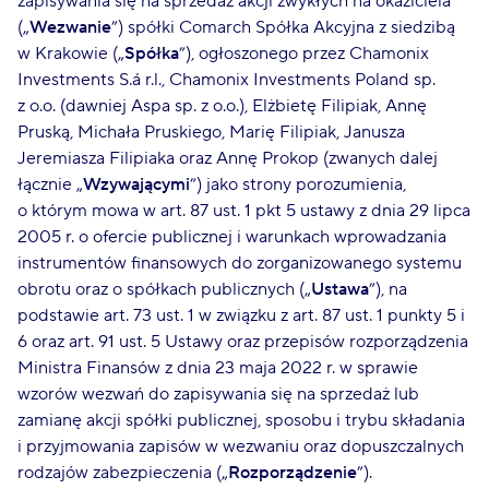
zapisywania się na sprzedaż akcji zwykłych na okaziciela
(„
Wezwanie
”) spółki Comarch Spółka Akcyjna z siedzibą
w Krakowie („
Spółka
”), ogłoszonego przez Chamonix
Investments S.á r.l., Chamonix Investments Poland sp.
z o.o. (dawniej Aspa sp. z o.o.), Elżbietę Filipiak, Annę
Pruską, Michała Pruskiego, Marię Filipiak, Janusza
Jeremiasza Filipiaka oraz Annę Prokop (zwanych dalej
łącznie „
Wzywającymi
”) jako strony porozumienia,
o którym mowa w art. 87 ust. 1 pkt 5 ustawy z dnia 29 lipca
2005 r. o ofercie publicznej i warunkach wprowadzania
instrumentów finansowych do zorganizowanego systemu
obrotu oraz o spółkach publicznych („
Ustawa
”), na
podstawie art. 73 ust. 1 w związku z art. 87 ust. 1 punkty 5 i
6 oraz art. 91 ust. 5 Ustawy oraz przepisów rozporządzenia
Ministra Finansów z dnia 23 maja 2022 r. w sprawie
wzorów wezwań do zapisywania się na sprzedaż lub
zamianę akcji spółki publicznej, sposobu i trybu składania
i przyjmowania zapisów w wezwaniu oraz dopuszczalnych
rodzajów zabezpieczenia („
Rozporządzenie
”).