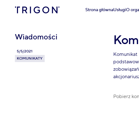
Strona główna
Usługi
O orga
Wiadomości
Komu
5/5/2021
Komunikat N
KOMUNIKATY
podstawowy
zobowiązań 
akcjonarius
Pobierz ko