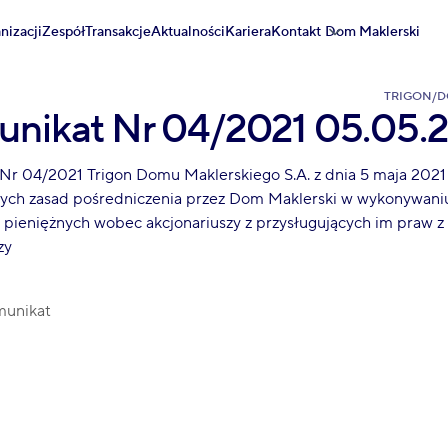
nizacji
Zespół
Transakcje
Aktualności
Kariera
Kontakt
Dom Maklerski
TRIGON
/
D
nikat Nr 04/2021 05.05.
r 04/2021 Trigon Domu Maklerskiego S.A. z dnia 5 maja 2021 r
ch zasad pośredniczenia przez Dom Maklerski w wykonywaniu
pieniężnych wobec akcjonariuszy z przysługujących im praw z a
zy
munikat