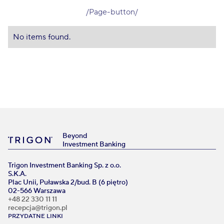
/Page-button/
No items found.
Beyond
Investment Banking
Trigon Investment Banking Sp. z o.o.
S.K.A.
Plac Unii, Puławska 2/bud. B (6 piętro)
02-566 Warszawa
+48 22 330 11 11
recepcja@trigon.pl
PRZYDATNE LINKI